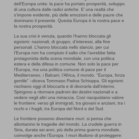
dell’Europa unita: la pace ha portato prosperità, sviluppo
di una cultura dalle radici antiche. E’ una realtà che
s’impone evidente, più delle emozioni e delle paure che
dominano il presente. Questa Europa è la nostra pace e
la nostra prosperità.
La sua crisi è venuta, quando l’hanno bloccata gli
egoismi: nazionali, di gruppo, d’interessi, alla fine
personali. L’hanno bloccata nello slancio, per cui
l’Europa non ha compiuto il salto che l’avrebbe fatta
protagonista della scena mondiale, con una politica
estera e della difesa in comune. Non solo la pace per
l’Europa, ma una politica comune di pace per il
Mediterraneo, i Balcani, l’Africa, il mondo. “Europa, forza
gentile” –diceva Tommaso Padoa Schioppa. Gli egoismi
rischiano oggi di bloccarla e di divorarla dall’interno.
Spingono a ritornare padroni dei destini nazionali e a
vedere negli altri una minaccia. Così riacquistano valore
le frontiere: verso gli immigrati, tra giovani e anziani, tra i
ricchi e i fragili, tra Europa del Nord e del Sud.
Le frontiere possono diventare muri: si pensa che
allontanino le tragedie del mondo. La crudele guerra in
Siria, durata sei anni, più della prima guerra mondiale,
coinvolge anche l’Europa. I muri illudono di proteggere: