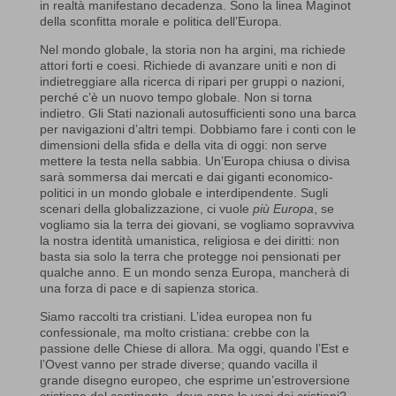
in realtà manifestano decadenza. Sono la linea Maginot
della sconfitta morale e politica dell’Europa.
Nel mondo globale, la storia non ha argini, ma richiede
attori forti e coesi. Richiede di avanzare uniti e non di
indietreggiare alla ricerca di ripari per gruppi o nazioni,
perché c’è un nuovo tempo globale. Non si torna
indietro. Gli Stati nazionali autosufficienti sono una barca
per navigazioni d’altri tempi. Dobbiamo fare i conti con le
dimensioni della sfida e della vita di oggi: non serve
mettere la testa nella sabbia. Un’Europa chiusa o divisa
sarà sommersa dai mercati e dai giganti economico-
politici in un mondo globale e interdipendente. Sugli
scenari della globalizzazione, ci vuole
più Europa
, se
vogliamo sia la terra dei giovani, se vogliamo sopravviva
la nostra identità umanistica, religiosa e dei diritti: non
basta sia solo la terra che protegge noi pensionati per
qualche anno. E un mondo senza Europa, mancherà di
una forza di pace e di sapienza storica.
Siamo raccolti tra cristiani. L’idea europea non fu
confessionale, ma molto cristiana: crebbe con la
passione delle Chiese di allora. Ma oggi, quando l’Est e
l’Ovest vanno per strade diverse; quando vacilla il
grande disegno europeo, che esprime un’estroversione