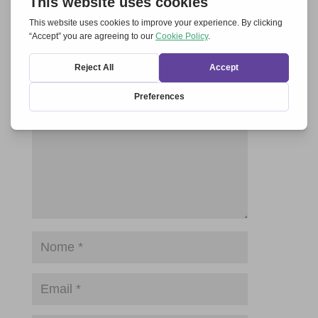
Invia un commento
Il tuo indirizzo email non sarà pubblicato.
I
campi obbligatori sono contrassegnati
*