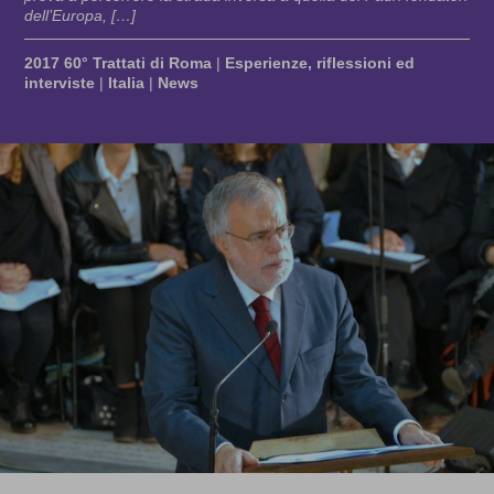
dell’Europa, […]
2017 60° Trattati di Roma
|
Esperienze, riflessioni ed
interviste
|
Italia
|
News