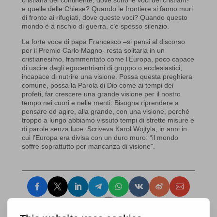
cristiana del continente, dove sono le voci dei cristiani?
e quelle delle Chiese? Quando le frontiere si fanno muri
di fronte ai rifugiati, dove queste voci? Quando questo
mondo è a rischio di guerra, c’è spesso silenzio.
La forte voce di papa Francesco –si pensi al discorso
per il Premio Carlo Magno- resta solitaria in un
cristianesimo, frammentato come l’Europa, poco capace
di uscire dagli egocentrismi di gruppo o ecclesiastici,
incapace di nutrire una visione. Possa questa preghiera
comune, possa la Parola di Dio come ai tempi dei
profeti, far crescere una grande visione per il nostro
tempo nei cuori e nelle menti. Bisogna riprendere a
pensare ed agire, alla grande, con una visione, perché
troppo a lungo abbiamo vissuto tempi di strette misure e
di parole senza luce. Scriveva Karol Wojtyla, in anni in
cui l’Europa era divisa con un duro muro: “il mondo
soffre soprattutto per mancanza di visione”.