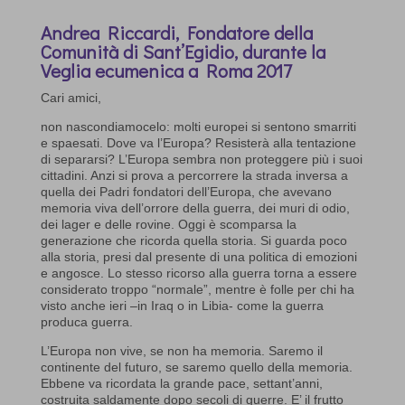
Andrea Riccardi, Fondatore della
Comunità di Sant’Egidio, durante la
Veglia ecumenica a Roma 2017
Cari amici,
non nascondiamocelo: molti europei si sentono smarriti
e spaesati. Dove va l’Europa? Resisterà alla tentazione
di separarsi? L’Europa sembra non proteggere più i suoi
cittadini. Anzi si prova a percorrere la strada inversa a
quella dei Padri fondatori dell’Europa, che avevano
memoria viva dell’orrore della guerra, dei muri di odio,
dei lager e delle rovine. Oggi è scomparsa la
generazione che ricorda quella storia. Si guarda poco
alla storia, presi dal presente di una politica di emozioni
e angosce. Lo stesso ricorso alla guerra torna a essere
considerato troppo “normale”, mentre è folle per chi ha
visto anche ieri –in Iraq o in Libia- come la guerra
produca guerra.
L’Europa non vive, se non ha memoria. Saremo il
continente del futuro, se saremo quello della memoria.
Ebbene va ricordata la grande pace, settant’anni,
costruita saldamente dopo secoli di guerre. E’ il frutto