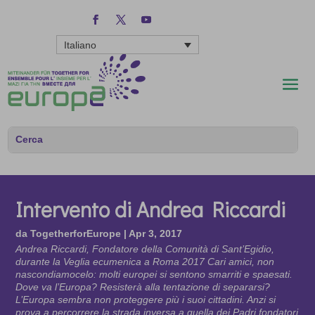
Italiano
Intervento di Andrea Riccardi
da
TogetherforEurope
|
Apr 3, 2017
Andrea Riccardi, Fondatore della Comunità di Sant’Egidio,
durante la Veglia ecumenica a Roma 2017 Cari amici, non
nascondiamocelo: molti europei si sentono smarriti e spaesati.
Dove va l’Europa? Resisterà alla tentazione di separarsi?
L’Europa sembra non proteggere più i suoi cittadini. Anzi si
prova a percorrere la strada inversa a quella dei Padri fondatori