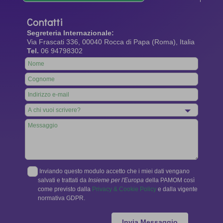
Contatti
Segreteria Internazionale:
Via Frascati 336, 00040 Rocca di Papa (Roma), Italia
Tel.
06 94798302
Leave
this
field
blank
Inviando questo modulo accetto che i miei dati vengano
salvati e trattati da
Insieme per l'Europa
della PAMOM così
come previsto dalla
Privacy & Cookie Policy
e dalla vigente
normativa GDPR.
Invia Messaggio