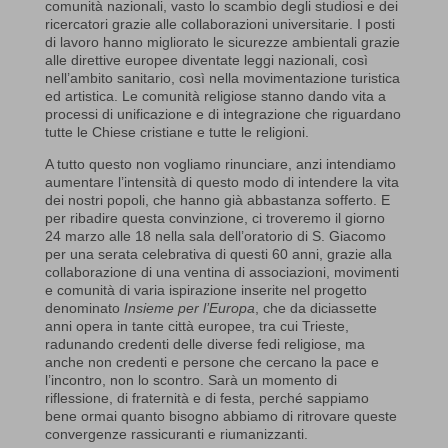
comunità nazionali, vasto lo scambio degli studiosi e dei
ricercatori grazie alle collaborazioni universitarie. I posti
di lavoro hanno migliorato le sicurezze ambientali grazie
alle direttive europee diventate leggi nazionali, così
nell’ambito sanitario, così nella movimentazione turistica
ed artistica. Le comunità religiose stanno dando vita a
processi di unificazione e di integrazione che riguardano
tutte le Chiese cristiane e tutte le religioni.
A tutto questo non vogliamo rinunciare, anzi intendiamo
aumentare l’intensità di questo modo di intendere la vita
dei nostri popoli, che hanno già abbastanza sofferto. E
per ribadire questa convinzione, ci troveremo il giorno
24 marzo alle 18 nella sala dell’oratorio di S. Giacomo
per una serata celebrativa di questi 60 anni, grazie alla
collaborazione di una ventina di associazioni, movimenti
e comunità di varia ispirazione inserite nel progetto
denominato
Insieme per l’Europa
, che da diciassette
anni opera in tante città europee, tra cui Trieste,
radunando credenti delle diverse fedi religiose, ma
anche non credenti e persone che cercano la pace e
l’incontro, non lo scontro. Sarà un momento di
riflessione, di fraternità e di festa, perché sappiamo
bene ormai quanto bisogno abbiamo di ritrovare queste
convergenze rassicuranti e riumanizzanti.