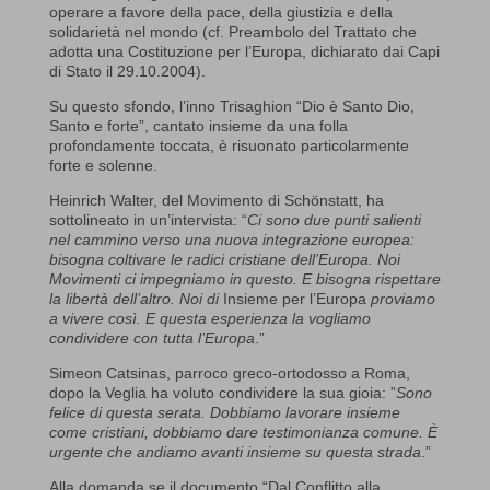
operare a favore della pace, della giustizia e della
solidarietà nel mondo (cf. Preambolo del Trattato che
adotta una Costituzione per l’Europa, dichiarato dai Capi
di Stato il 29.10.2004).
Su questo sfondo, l’inno Trisaghion “Dio è Santo Dio,
Santo e forte”, cantato insieme da una folla
profondamente toccata, è risuonato particolarmente
forte e solenne.
Heinrich Walter, del Movimento di Schönstatt, ha
sottolineato in un’intervista: “
Ci sono due punti salienti
nel cammino verso una nuova integrazione europea:
bisogna coltivare le radici cristiane dell’Europa. Noi
Movimenti ci impegniamo in questo. E bisogna rispettare
la libertà dell’altro. Noi di
Insieme per l’Europa
proviamo
a vivere così. E questa esperienza la vogliamo
condividere con tutta l’Europa
.”
Simeon Catsinas, parroco greco-ortodosso a Roma,
dopo la Veglia ha voluto condividere la sua gioia: ”
Sono
felice di questa serata. Dobbiamo lavorare insieme
come cristiani, dobbiamo dare testimonianza comune. È
urgente che andiamo avanti insieme su questa strada
.”
Alla domanda se il documento “Dal Conflitto alla