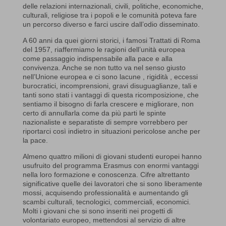
delle relazioni internazionali, civili, politiche, economiche,
culturali, religiose tra i popoli e le comunità poteva fare
un percorso diverso e farci uscire dall’odio disseminato.
A 60 anni da quei giorni storici, i famosi Trattati di Roma
del 1957, riaffermiamo le ragioni dell’unità europea
come passaggio indispensabile alla pace e alla
convivenza. Anche se non tutto va nel senso giusto
nell’Unione europea e ci sono lacune , rigidità , eccessi
burocratici, incomprensioni, gravi disuguaglianze, tali e
tanti sono stati i vantaggi di questa ricomposizione, che
sentiamo il bisogno di farla crescere e migliorare, non
certo di annullarla come da più parti le spinte
nazionaliste e separatiste di sempre vorrebbero per
riportarci così indietro in situazioni pericolose anche per
la pace.
Almeno quattro milioni di giovani studenti europei hanno
usufruito del programma Erasmus con enormi vantaggi
nella loro formazione e conoscenza. Cifre altrettanto
significative quelle dei lavoratori che si sono liberamente
mossi, acquisendo professionalità e aumentando gli
scambi culturali, tecnologici, commerciali, economici.
Molti i giovani che si sono inseriti nei progetti di
volontariato europeo, mettendosi al servizio di altre