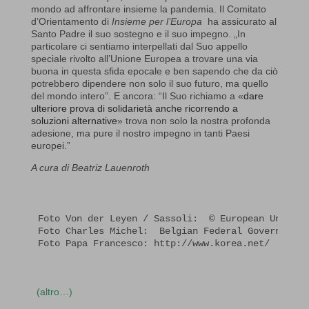
mondo ad affrontare insieme la pandemia. Il Comitato
d’Orientamento di
Insieme per l’Europa
ha assicurato al
Santo Padre il suo sostegno e il suo impegno. „In
particolare ci sentiamo interpellati dal Suo appello
speciale rivolto all’Unione Europea a trovare una via
buona in questa sfida epocale e ben sapendo che da ciò
potrebbero dipendere non solo il suo futuro, ma quello
del mondo intero”. E ancora: “Il Suo richiamo a «
dare
ulteriore prova di solidarietà anche ricorrendo a
soluzioni alternative
»
trova non solo la nostra profonda
adesione, ma pure il nostro impegno in tanti Paesi
europei.”
A cura di Beatriz Lauenroth
Foto Von der Leyen / Sassoli:  © European Union 2
Foto Charles Michel:  Belgian Federal Government 
Foto Papa Francesco: http://www.korea.net/
(altro…)