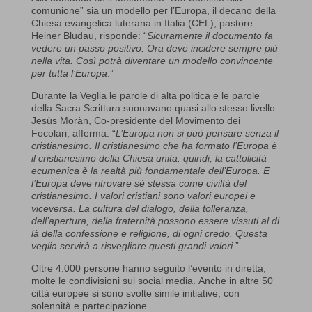
comunione” sia un modello per l’Europa, il decano della
Chiesa evangelica luterana in Italia (CEL), pastore
Heiner Bludau, risponde: “
Sicuramente il documento fa
vedere un passo positivo. Ora deve incidere sempre più
nella vita. Così potrà diventare un modello convincente
per tutta l’Europa
.”
Durante la Veglia le parole di alta politica e le parole
della Sacra Scrittura suonavano quasi allo stesso livello.
Jesùs Moràn, Co-presidente del Movimento dei
Focolari, afferma: “
L’Europa non si può pensare senza il
cristianesimo. Il cristianesimo che ha formato l’Europa è
il cristianesimo della Chiesa unita: quindi, la cattolicità
ecumenica è la realtà più fondamentale dell’Europa. E
l’Europa deve ritrovare sè stessa come civiltà del
cristianesimo. I valori cristiani sono valori europei e
viceversa. La cultura del dialogo, della tolleranza,
dell’apertura, della fraternità possono essere vissuti al di
là della confessione e religione, di ogni credo. Questa
veglia servirà a risvegliare questi grandi valori
.”
Oltre 4.000 persone hanno seguito l’evento in diretta,
molte le condivisioni sui social media. Anche in altre 50
città europee si sono svolte simile initiative, con
solennità e partecipazione.