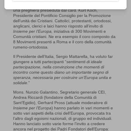
dei
Trattati di Roma
si sono trovate più di 750 persone in
una preghiera presieduta dal card. Kurt Koch,
Presidente del Pontificio Consiglio per la Promozione
dell’unità dei Cristiani. Cattolici, protestanti, ortodossi,
anglicani, clerici e laici hanno risposto all’invito di
Insieme per l’Europa,
iniziativa di 300 Movimenti e
Comunità cristiani. Ne era esempio il coro composto da
8 Movimenti presenti a Roma e il coro della comunità
rumeno-ortodossa.
Il Presidente dell’Italia, Sergio Mattarella, ha voluto far
giungere a tutti partecipanti “
sentimenti di ideale
partecipazione, nella convinzione che momenti di
incontro come questo diano un importante segno di
speranza, necessaria per costruire un’Europa unita e
solidale
.”
Mons. Nunzio Galantino, Segretario generale CEI,
Andrea Riccardi (fondatore della Comunità di
Sant’Egidio), Gerhard Pross (attuale moderatore di
Insieme per l’Europa
) hanno parlato in vari momenti e
sotto vari aspetti della crisi dell’Europa, provocata tra
l’altro dagli egoismi nazionali, di gruppo ed individuali.
Hanno lanciato sotto varie forme l’invito a credere
ancora nel progetto dei Padri Fondatori dell’Europa: