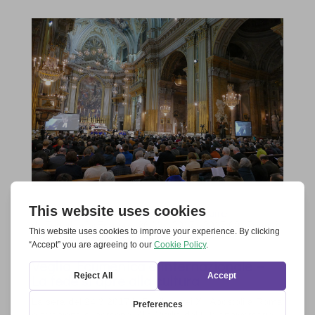
Questa è l’Europa che vogliamo costruire
da
TogetherforEurope
|
26 Mar 2017
|
2017 60° Trattati
di Roma
,
Italia
,
News
Veglia Ecumenica e internazionale –
La fede si apre alla cultura
La sera del 24.3.2017 la Basilica dei XII Apostoli a Roma
è strapiena di persone. Alla Vigilia del 60° anniversario