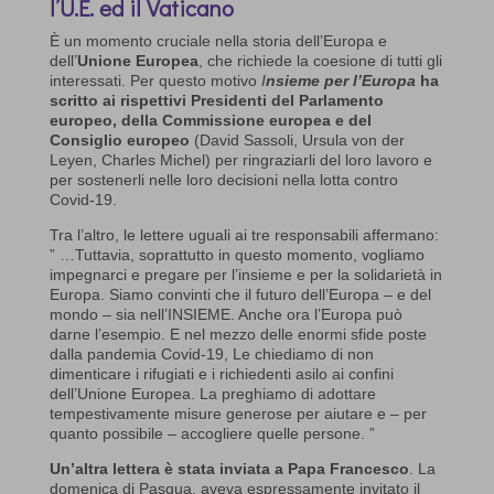
l’U.E. ed il Vaticano
È un momento cruciale nella storia dell’Europa e
dell’
Unione Europea
, che richiede la coesione di tutti gli
interessati. Per questo motivo
I
nsieme per l’Europa
ha
scritto ai rispettivi Presidenti del Parlamento
europeo, della Commissione europea e del
Consiglio europeo
(David Sassoli, Ursula von der
Leyen, Charles Michel) per ringraziarli del loro lavoro e
per sostenerli nelle loro decisioni nella lotta contro
Covid-19.
Tra l’altro, le lettere uguali ai tre responsabili affermano:
” …Tuttavia, soprattutto in questo momento, vogliamo
impegnarci e pregare per l’insieme e per la solidarietà in
Europa. Siamo convinti che il futuro dell’Europa – e del
mondo – sia nell’INSIEME. Anche ora l’Europa può
darne l’esempio. E nel mezzo delle enormi sfide poste
dalla pandemia Covid-19, Le chiediamo di non
dimenticare i rifugiati e i richiedenti asilo ai confini
dell’Unione Europea. La preghiamo di adottare
tempestivamente misure generose per aiutare e – per
quanto possibile – accogliere quelle persone. ”
Un’altra lettera è stata inviata a Papa Francesco
. La
domenica di Pasqua, aveva espressamente invitato il