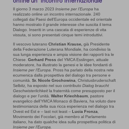
online un incontro internazionale
Il giorno 3 marzo 2023
Insieme per l’Europa
ha
realizzato online un incontro internazionale. 240
collegati dai Paesi dell’Europa occidentale ed orientale
hanno mostrato il grande interesse che suscita il tema
Dialogo. Inseriti in una cascata di esperienze di vita
vissuta, si sono presentati cinque temi introduttivi.
Il vescovo luterano
Christian Krause,
già Presidente
della Federazione Luterana Mondiale, ha condiviso la
sua lunga esperienza e ampia visione dei rapporti tra le
Chiese.
Gerhard Pross
del YMCA Esslingen, attuale
moderatore, ha illustrato la genesi e le idee fondanti di
Insieme per l’Europa
. Pross ha parlato della nostra rete
ecumenica dalla prospettiva del dialogo tra persone e
comunità.
Sr. Nicole Grochowina
, Christusbruderschaft
Selbitz
,
ha esposto nel suo contributo
Dialog braucht
Geschwisterlichkeit
la fraternità come presupposto per il
dialogo e per l’unità.
Walter Kriechbaum
, pastore
evangelico dell’YMCA Monaco di Baviera, ha voluto dare
testimonianza della sua ricca esperienza nel dialogo tra
Ovest ed Est e – last not least –
Lucia Fronza
,
Movimento dei Focolari, già membro al Parlamento
italiano, ha dato qualche idea sulla prospettiva politica di
Insieme per l’Europa.