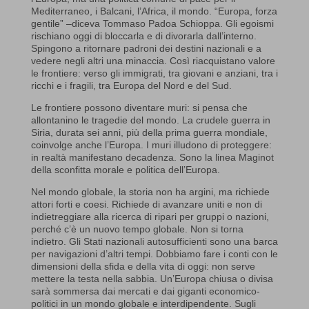
Mediterraneo, i Balcani, l’Africa, il mondo. “Europa, forza
gentile” –diceva Tommaso Padoa Schioppa. Gli egoismi
rischiano oggi di bloccarla e di divorarla dall’interno.
Spingono a ritornare padroni dei destini nazionali e a
vedere negli altri una minaccia. Così riacquistano valore
le frontiere: verso gli immigrati, tra giovani e anziani, tra i
ricchi e i fragili, tra Europa del Nord e del Sud.
Le frontiere possono diventare muri: si pensa che
allontanino le tragedie del mondo. La crudele guerra in
Siria, durata sei anni, più della prima guerra mondiale,
coinvolge anche l’Europa. I muri illudono di proteggere:
in realtà manifestano decadenza. Sono la linea Maginot
della sconfitta morale e politica dell’Europa.
Nel mondo globale, la storia non ha argini, ma richiede
attori forti e coesi. Richiede di avanzare uniti e non di
indietreggiare alla ricerca di ripari per gruppi o nazioni,
perché c’è un nuovo tempo globale. Non si torna
indietro. Gli Stati nazionali autosufficienti sono una barca
per navigazioni d’altri tempi. Dobbiamo fare i conti con le
dimensioni della sfida e della vita di oggi: non serve
mettere la testa nella sabbia. Un’Europa chiusa o divisa
sarà sommersa dai mercati e dai giganti economico-
politici in un mondo globale e interdipendente. Sugli