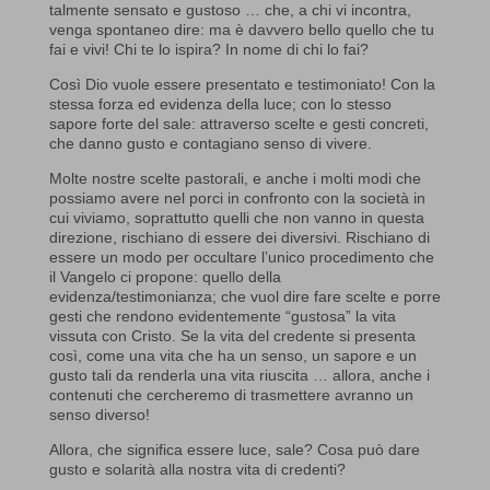
talmente sensato e gustoso … che, a chi vi incontra,
venga spontaneo dire: ma è davvero bello quello che tu
fai e vivi! Chi te lo ispira? In nome di chi lo fai?
Così Dio vuole essere presentato e testimoniato! Con la
stessa forza ed evidenza della luce; con lo stesso
sapore forte del sale: attraverso scelte e gesti concreti,
che danno gusto e contagiano senso di vivere.
Molte nostre scelte pastorali, e anche i molti modi che
possiamo avere nel porci in confronto con la società in
cui viviamo, soprattutto quelli che non vanno in questa
direzione, rischiano di essere dei diversivi. Rischiano di
essere un modo per occultare l’unico procedimento che
il Vangelo ci propone: quello della
evidenza/testimonianza; che vuol dire fare scelte e porre
gesti che rendono evidentemente “gustosa” la vita
vissuta con Cristo. Se la vita del credente si presenta
così, come una vita che ha un senso, un sapore e un
gusto tali da renderla una vita riuscita … allora, anche i
contenuti che cercheremo di trasmettere avranno un
senso diverso!
Allora, che significa essere luce, sale? Cosa può dare
gusto e solarità alla nostra vita di credenti?