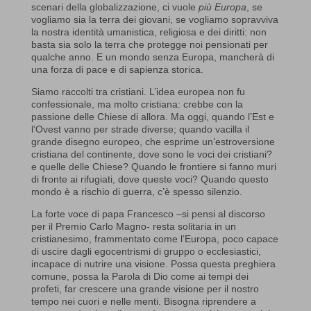
scenari della globalizzazione, ci vuole
più Europa
, se
vogliamo sia la terra dei giovani, se vogliamo sopravviva
la nostra identità umanistica, religiosa e dei diritti: non
basta sia solo la terra che protegge noi pensionati per
qualche anno. E un mondo senza Europa, mancherà di
una forza di pace e di sapienza storica.
Siamo raccolti tra cristiani. L’idea europea non fu
confessionale, ma molto cristiana: crebbe con la
passione delle Chiese di allora. Ma oggi, quando l’Est e
l’Ovest vanno per strade diverse; quando vacilla il
grande disegno europeo, che esprime un’estroversione
cristiana del continente, dove sono le voci dei cristiani?
e quelle delle Chiese? Quando le frontiere si fanno muri
di fronte ai rifugiati, dove queste voci? Quando questo
mondo è a rischio di guerra, c’è spesso silenzio.
La forte voce di papa Francesco –si pensi al discorso
per il Premio Carlo Magno- resta solitaria in un
cristianesimo, frammentato come l’Europa, poco capace
di uscire dagli egocentrismi di gruppo o ecclesiastici,
incapace di nutrire una visione. Possa questa preghiera
comune, possa la Parola di Dio come ai tempi dei
profeti, far crescere una grande visione per il nostro
tempo nei cuori e nelle menti. Bisogna riprendere a