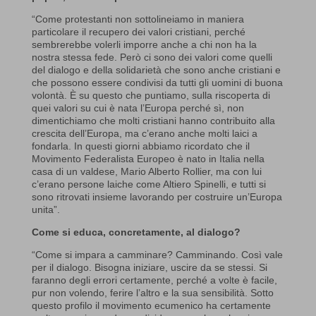
“Come protestanti non sottolineiamo in maniera
particolare il recupero dei valori cristiani, perché
sembrerebbe volerli imporre anche a chi non ha la
nostra stessa fede. Però ci sono dei valori come quelli
del dialogo e della solidarietà che sono anche cristiani e
che possono essere condivisi da tutti gli uomini di buona
volontà. È su questo che puntiamo, sulla riscoperta di
quei valori su cui è nata l’Europa perché sì, non
dimentichiamo che molti cristiani hanno contribuito alla
crescita dell’Europa, ma c’erano anche molti laici a
fondarla. In questi giorni abbiamo ricordato che il
Movimento Federalista Europeo è nato in Italia nella
casa di un valdese, Mario Alberto Rollier, ma con lui
c’erano persone laiche come Altiero Spinelli, e tutti si
sono ritrovati insieme lavorando per costruire un’Europa
unita”.
Come si educa, concretamente, al dialogo?
“Come si impara a camminare? Camminando. Così vale
per il dialogo. Bisogna iniziare, uscire da se stessi. Si
faranno degli errori certamente, perché a volte è facile,
pur non volendo, ferire l’altro e la sua sensibilità. Sotto
questo profilo il movimento ecumenico ha certamente