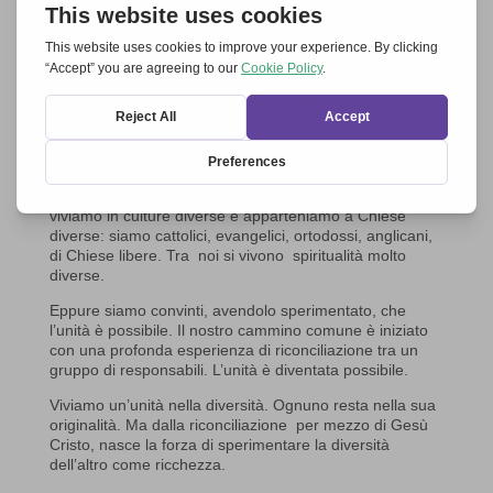
Gerhard Pross, moderatore di
Insieme
per l’Europa
, durante la Veglia
ecumenica a Roma 2017
Insieme – per – l’Europa
. Non si può rendere in modo
più preciso di così quello che è importante per noi:
Insieme
–
per
–
l’Europa
”.
Siamo una rete ecumenica di 300 Comunità e
Movimenti cristiani. Proveniamo da più di 30 Paesi
europei, dagli Urali all’Atlantico, parliamo lingue diverse,
viviamo in culture diverse e apparteniamo a Chiese
diverse: siamo cattolici, evangelici, ortodossi, anglicani,
di Chiese libere. Tra noi si vivono spiritualità molto
diverse.
Eppure siamo convinti, avendolo sperimentato, che
l’unità è possibile. Il nostro cammino comune è iniziato
con una profonda esperienza di riconciliazione tra un
gruppo di responsabili. L’unità è diventata possibile.
Viviamo un’unità nella diversità. Ognuno resta nella sua
originalità. Ma dalla riconciliazione per mezzo di Gesù
Cristo, nasce la forza di sperimentare la diversità
dell’altro come ricchezza.