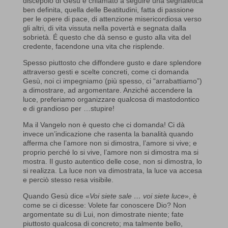
discepolo di Gesù è chiamato a seguire una segnaletica
ben definita, quella delle Beatitudini, fatta di passione
per le opere di pace, di attenzione misericordiosa verso
gli altri, di vita vissuta nella povertà e segnata dalla
sobrietà. É questo che dà senso e gusto alla vita del
credente, facendone una vita che risplende.
Spesso piuttosto che diffondere gusto e dare splendore
attraverso gesti e scelte concreti, come ci domanda
Gesù, noi ci impegniamo (più spesso, ci “arrabattiamo”)
a dimostrare, ad argomentare. Anziché accendere la
luce, preferiamo organizzare qualcosa di mastodontico
e di grandioso per …stupire!
Ma il Vangelo non è questo che ci domanda! Ci dà
invece un’indicazione che rasenta la banalità quando
afferma che l’amore non si dimostra, l’amore si vive; e
proprio perché lo si vive, l’amore non si dimostra ma si
mostra. Il gusto autentico delle cose, non si dimostra, lo
si realizza. La luce non va dimostrata, la luce va accesa
e perciò stesso resa visibile.
Quando Gesù dice «
Voi siete sale … voi siete luce
», è
come se ci dicesse: Volete far conoscere Dio? Non
argomentate su di Lui, non dimostrate niente; fate
piuttosto qualcosa di concreto; ma talmente bello,