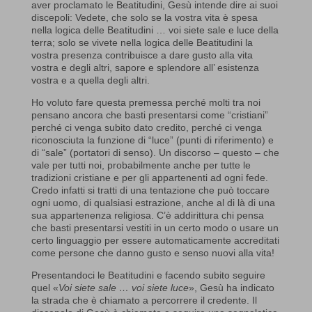
aver proclamato le Beatitudini, Gesù intende dire ai suoi
discepoli: Vedete, che solo se la vostra vita è spesa
nella logica delle Beatitudini … voi siete sale e luce della
terra; solo se vivete nella logica delle Beatitudini la
vostra presenza contribuisce a dare gusto alla vita
vostra e degli altri, sapore e splendore all’ esistenza
vostra e a quella degli altri.
Ho voluto fare questa premessa perché molti tra noi
pensano ancora che basti presentarsi come “cristiani”
perché ci venga subito dato credito, perché ci venga
riconosciuta la funzione di “luce” (punti di riferimento) e
di “sale” (portatori di senso). Un discorso – questo – che
vale per tutti noi, probabilmente anche per tutte le
tradizioni cristiane e per gli appartenenti ad ogni fede.
Credo infatti si tratti di una tentazione che può toccare
ogni uomo, di qualsiasi estrazione, anche al di là di una
sua appartenenza religiosa. C’è addirittura chi pensa
che basti presentarsi vestiti in un certo modo o usare un
certo linguaggio per essere automaticamente accreditati
come persone che danno gusto e senso nuovi alla vita!
Presentandoci le Beatitudini e facendo subito seguire
quel «
Voi siete sale … voi siete luce
», Gesù ha indicato
la strada che è chiamato a percorrere il credente. Il