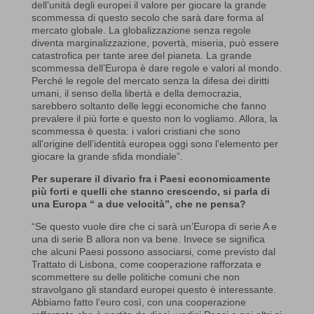
dell’unità degli europei il valore per giocare la grande
scommessa di questo secolo che sarà dare forma al
mercato globale. La globalizzazione senza regole
diventa marginalizzazione, povertà, miseria, può essere
catastrofica per tante aree del pianeta. La grande
scommessa dell’Europa è dare regole e valori al mondo.
Perché le regole del mercato senza la difesa dei diritti
umani, il senso della libertà e della democrazia,
sarebbero soltanto delle leggi economiche che fanno
prevalere il più forte e questo non lo vogliamo. Allora, la
scommessa è questa: i valori cristiani che sono
all’origine dell’identità europea oggi sono l’elemento per
giocare la grande sfida mondiale”.
Per superare il divario fra i Paesi economicamente
più forti e quelli che stanno crescendo, si parla di
una Europa “ a due velocità”, che ne pensa?
“Se questo vuole dire che ci sarà un’Europa di serie A e
una di serie B allora non va bene. Invece se significa
che alcuni Paesi possono associarsi, come previsto dal
Trattato di Lisbona, come cooperazione rafforzata e
scommettere su delle politiche comuni che non
stravolgano gli standard europei questo è interessante.
Abbiamo fatto l’euro così, con una cooperazione