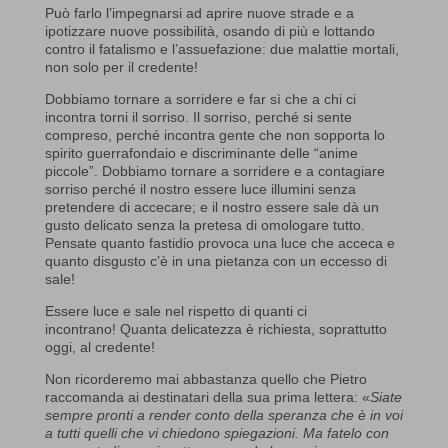
Può farlo l’impegnarsi ad aprire nuove strade e a
ipotizzare nuove possibilità, osando di più e lottando
contro il fatalismo e l’assuefazione: due malattie mortali,
non solo per il credente!
Dobbiamo tornare a sorridere e far sì che a chi ci
incontra torni il sorriso. Il sorriso, perché si sente
compreso, perché incontra gente che non sopporta lo
spirito guerrafondaio e discriminante delle “anime
piccole”. Dobbiamo tornare a sorridere e a contagiare
sorriso perché il nostro essere luce illumini senza
pretendere di accecare; e il nostro essere sale dà un
gusto delicato senza la pretesa di omologare tutto.
Pensate quanto fastidio provoca una luce che acceca e
quanto disgusto c’è in una pietanza con un eccesso di
sale!
Essere luce e sale nel rispetto di quanti ci
incontrano! Quanta delicatezza è richiesta, soprattutto
oggi, al credente!
Non ricorderemo mai abbastanza quello che Pietro
raccomanda ai destinatari della sua prima lettera: «
Siate
sempre pronti a render conto della speranza che è in voi
a tutti quelli che vi chiedono spiegazioni. Ma fatelo con