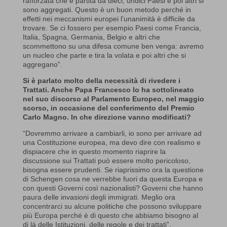
rafforzata che è partita da dieci, undici Paesi e poi altri si
sono aggregati. Questo è un buon metodo perché in
effetti nei meccanismi europei l’unanimità è difficile da
trovare. Se ci fossero per esempio Paesi come Francia,
Italia, Spagna, Germania, Belgio e altri che
scommettono su una difesa comune ben venga: avremo
un nucleo che parte e tira la volata e poi altri che si
aggregano”.
Si è parlato molto della necessità di rivedere i
Trattati. Anche Papa Francesco lo ha sottolineato
nel suo discorso al Parlamento Europeo, nel maggio
scorso, in occasione del conferimento del Premio
Carlo Magno. In che direzione vanno modificati?
“Dovremmo arrivare a cambiarli, io sono per arrivare ad
una Costituzione europea, ma devo dire con realismo e
dispiacere che in questo momento riaprire la
discussione sui Trattati può essere molto pericoloso,
bisogna essere prudenti. Se riaprissimo ora la questione
di Schengen cosa ne verrebbe fuori da questa Europa e
con questi Governi così nazionalisti? Governi che hanno
paura delle invasioni degli immigrati. Meglio ora
concentrarci su alcune politiche che possono sviluppare
più Europa perché è di questo che abbiamo bisogno al
di là delle Istituzioni, delle regole e dei trattati”.