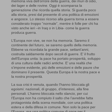
memoria viva dell’orrore della guerra, dei muri di odio,
dei lager e delle rovine. Oggi è scomparsa la
generazione che ricorda quella storia. Si guarda poco
alla storia, presi dal presente di una politica di emozioni
e angosce. Lo stesso ricorso alla guerra torna a essere
considerato troppo “normale”, mentre è folle per chi ha
visto anche ieri –in Iraq o in Libia- come la guerra
produca guerra.
L’Europa non vive, se non ha memoria. Saremo il
continente del futuro, se saremo quello della memoria.
Ebbene va ricordata la grande pace, settant’anni,
costruita saldamente dopo secoli di guerre. E’ il frutto
dell’Europa unita: la pace ha portato prosperità, sviluppo
di una cultura dalle radici antiche. E’ una realtà che
s’impone evidente, più delle emozioni e delle paure che
dominano il presente. Questa Europa è la nostra pace e
la nostra prosperità.
La sua crisi è venuta, quando l’hanno bloccata gli
egoismi: nazionali, di gruppo, d’interessi, alla fine
personali. L’hanno bloccata nello slancio, per cui
l’Europa non ha compiuto il salto che l’avrebbe fatta
protagonista della scena mondiale, con una politica
estera e della difesa in comune. Non solo la pace per
l’Europa, ma una politica comune di pace per il