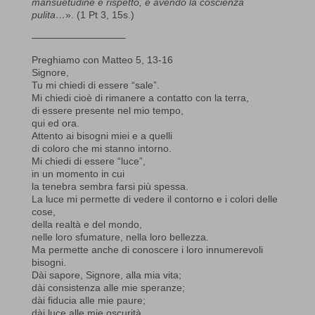
mansuetudine e rispetto, e avendo la coscienza
pulita…
». (1 Pt 3, 15s.)
—————————–
Preghiamo con Matteo 5, 13-16
Signore,
Tu mi chiedi di essere “sale”.
Mi chiedi cioè di rimanere a contatto con la terra,
di essere presente nel mio tempo,
qui ed ora.
Attento ai bisogni miei e a quelli
di coloro che mi stanno intorno.
Mi chiedi di essere “luce”,
in un momento in cui
la tenebra sembra farsi più spessa.
La luce mi permette di vedere il contorno e i colori delle
cose,
della realtà e del mondo,
nelle loro sfumature, nella loro bellezza.
Ma permette anche di conoscere i loro innumerevoli
bisogni.
Dài sapore, Signore, alla mia vita;
dài consistenza alle mie speranze;
dài fiducia alle mie paure;
dài luce alle mie oscurità,