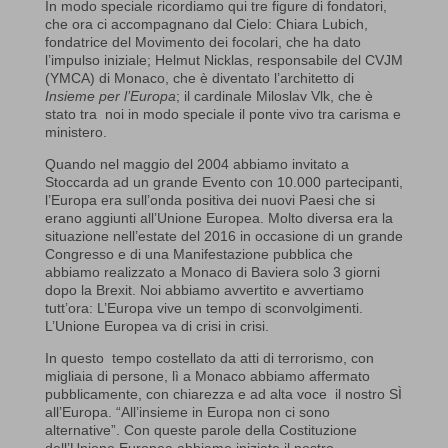
In modo speciale ricordiamo qui tre figure di fondatori,
che ora ci accompagnano dal Cielo: Chiara Lubich,
fondatrice del Movimento dei focolari, che ha dato
l’impulso iniziale; Helmut Nicklas, responsabile del CVJM
(YMCA) di Monaco, che è diventato l’architetto di
Insieme per l’Europa
; il cardinale Miloslav Vlk, che è
stato tra noi in modo speciale il ponte vivo tra carisma e
ministero.
Quando nel maggio del 2004 abbiamo invitato a
Stoccarda ad un grande Evento con 10.000 partecipanti,
l’Europa era sull’onda positiva dei nuovi Paesi che si
erano aggiunti all’Unione Europea. Molto diversa era la
situazione nell’estate del 2016 in occasione di un grande
Congresso e di una Manifestazione pubblica che
abbiamo realizzato a Monaco di Baviera solo 3 giorni
dopo la Brexit. Noi abbiamo avvertito e avvertiamo
tutt’ora: L’Europa vive un tempo di sconvolgimenti.
L’Unione Europea va di crisi in crisi.
In questo tempo costellato da atti di terrorismo, con
migliaia di persone, lì a Monaco abbiamo affermato
pubblicamente, con chiarezza e ad alta voce il nostro SÌ
all’Europa. “All’insieme in Europa non ci sono
alternative”. Con queste parole della Costituzione