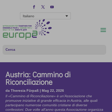
Italiano
Austria: Cammino di
Riconciliazione
da
Theresia Fürpaß
|
Mag 22, 2026
Il «Cammino di Riconciliazione» è un’Associazione che
promuove iniziative di grande efficacia in Austria, alle quali
partecipano numerose comunità cristiane di diverse
confessioni. Due volte all’anno questa Associazione organizza