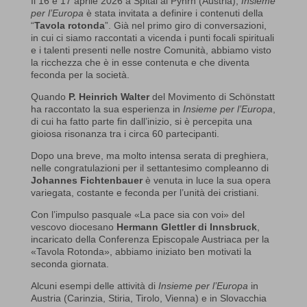
Il 16 e 17 aprile 2026 a Spital al Pyhrn (Austria),
Insieme
per l’Europa
è stata invitata a definire i contenuti della
“
Tavola rotonda
”. Già nel primo giro di conversazioni,
in cui ci siamo raccontati a vicenda i punti focali spirituali
e i talenti presenti nelle nostre Comunità, abbiamo visto
la ricchezza che è in esse contenuta e che diventa
feconda per la società.
Quando
P. Heinrich Walter
del Movimento di Schönstatt
ha raccontato la sua esperienza in
Insieme per l’Europa
,
di cui ha fatto parte fin dall’inizio, si è percepita una
gioiosa risonanza tra i circa 60 partecipanti.
Dopo una breve, ma molto intensa serata di preghiera,
nelle congratulazioni per il settantesimo compleanno di
Johannes Fichtenbauer
è venuta in luce la sua opera
variegata, costante e feconda per l’unità dei cristiani.
Con l’impulso pasquale «La pace sia con voi» del
vescovo diocesano
Hermann Glettler di Innsbruck
,
incaricato della Conferenza Episcopale Austriaca per la
«Tavola Rotonda», abbiamo iniziato ben motivati la
seconda giornata.
Alcuni esempi delle attività di
Insieme per l’Europa
in
Austria (Carinzia, Stiria, Tirolo, Vienna) e in Slovacchia