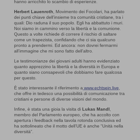
hanno arricchito lo scambio di esperienze.
Herbert Lauenroth
, Movimento dei Focolari, ha parlato
dei punti chiave dell’insieme tra comunità cristiane, tra i
quali: Dio raduna il suo popolo. Egli ha abbattuto i muri.
Noi siamo in cammino verso la libertà e la comunione.
Questo a volte richiede di correre il rischio di saltare
come un trapezista, confidando che ci sia qualcuno
pronto a prendermi. Ed ancora: non dovrei fermarmi
all’immagine che mi sono fatto dell’altro.
Le testimonianze dei giovani adulti hanno evidenziato
quanto apprezzino la libertà e la diversità in Europa e
quanto siano consapevoli che dobbiamo fare qualcosa
per questo.
È stato interessante il riferimento a
www.echtsein.live
,
che offre in tedesco una possibilità di comunicazione tra
cristiani e persone di diverse visioni del mondo.
Infine, è stata una gioia la visita di
Lukas Mandl
,
membro del Parlamento europeo, che ha accolto con
apertura i feedback nella tavola rotonda conclusiva ed
ha sottolineato che il motto dell’UE è anche “Unità nella
diversità”.