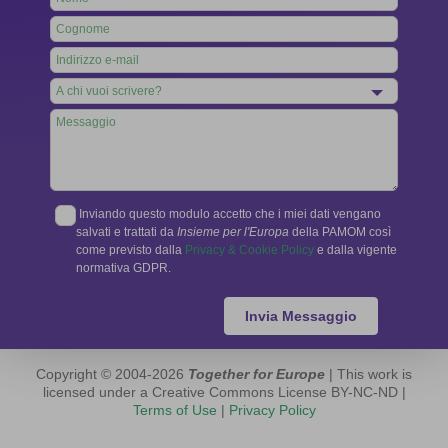
this
field
blank
Inviando questo modulo accetto che i miei dati vengano
salvati e trattati da
Insieme per l'Europa
della PAMOM così
come previsto dalla
Privacy & Cookie Policy
e dalla vigente
normativa GDPR.
Invia Messaggio
Copyright © 2004-2026
Together for Europe
| This work is
licensed under a Creative Commons License BY-NC-ND |
Terms of Use
|
Privacy Policy