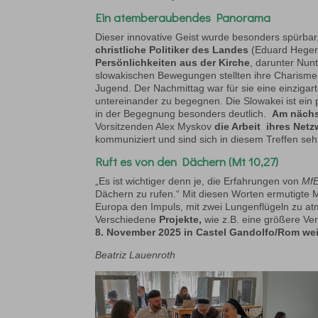
Ein atemberaubendes Panorama
Dieser innovative Geist wurde besonders spürbar
christliche Politiker des Landes
(Eduard Heger
Persönlichkeiten aus
der Kirche
, darunter Nun
slowakischen Bewegungen stellten ihre Charismen
Jugend. Der Nachmittag war für sie eine einzigar
untereinander zu begegnen. Die Slowakei ist ein 
in der Begegnung besonders deutlich.
Am nächs
Vorsitzenden Alex Myskov
die Arbeit ihres Netz
kommuniziert und sind sich in diesem Treffen s
Ruft es von den Dächern (Mt 10,27)
„Es ist wichtiger denn je, die Erfahrungen von
Mf
Dächern zu rufen.“ Mit diesen Worten ermutigte 
Europa den Impuls, mit zwei Lungenflügeln zu at
Verschiedene
Projekte,
wie z.B. eine größere Ve
8. November 2025 in Castel Gandolfo/Rom we
Beatriz Lauenroth