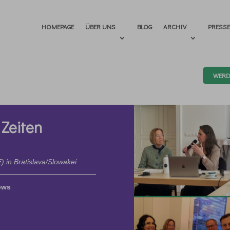
HOMEPAGE
ÜBER UNS
BLOG
ARCHIV
PRESS
WERD
 Zeiten
 in Bratislava/Slowakei
ews