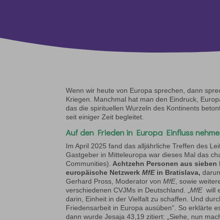
Wenn wir heute von Europa sprechen, dann sprech
Kriegen. Manchmal hat man den Eindruck, Europa 
das die spirituellen Wurzeln des Kontinents betont
seit einiger Zeit begleitet.
Auf den Frieden in Europa Einfluss nehm
Im April 2025 fand das alljährliche Treffen des L
Gastgeber in Mitteleuropa war dieses Mal das c
Communities).
Achtzehn Personen aus sieben 
europäische Netzwerk
MfE
in Bratislava,
darun
Gerhard Pross, Moderator von
MfE
, sowie weite
verschiedenen CVJMs in Deutschland. „
MfE
will
darin, Einheit in der Vielfalt zu schaffen. Und du
Friedensarbeit in Europa ausüben“. So erklärte e
dann wurde Jesaja 43,19 zitiert: „Siehe, nun mach