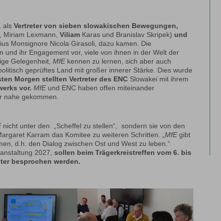
, als
Vertreter von sieben slowakischen Bewegungen,
, Miriam Lexmann,
Viliam
Karas und Branislav Skripek)
und
tius Monsignore Nicola Girasoli, dazu kamen. Die
 und ihr Engagement vor, viele von ihnen in der Welt der
tige Gelegenheit,
MfE
kennen zu lernen, sich aber auch
politisch geprüftes Land mit großer innerer Stärke. Dies wurde
ten Morgen stellten Vertreter des ENC
Slowakei mit ihrem
werks vor.
MfE
und ENC haben offen miteinander
ehr nahe gekommen.
E
nicht unter den „Scheffel zu stellen“, sondern sie von den
Margaret Karram das Komitee zu weiteren Schritten. „
MfE
gibt
men, d.h. den Dialog zwischen Ost und West zu leben.“
ranstaltung 2027,
sollen beim Trägerkreistreffen vom 6. bis
iter besprochen werden.