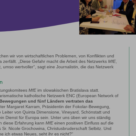
en wir von wirtschaftlichen Problemen, von Konflikten und
zerfällt. „Diese Gefahr macht die Arbeit des Netzwerks
MfE
,
, umso wertvoller“, sagt eine Journalistin, die das Netzwerk
en
eitungskomitees
MfE
im slowakischen Bratislava statt.
harismatische katholische Netzwerk ENC (European Network of
Bewegungen und fünf Ländern vertraten das
ter Margaret Karram, Präsidentin der Fokolar-Bewegung,
re Leiter von Quinta Dimensione, Vineyard, Schönstatt und
 ein Dienst für Europa sein. Unter uns üben wir uns ständig
rch diese Erfahrung kann
MfE
einen positiven Einfluss auf die
s Sr. Nicole Grochowina, Christusbruderschaft Selbitz. Und
e ich etwas Neues, seht ihr es nicht?“