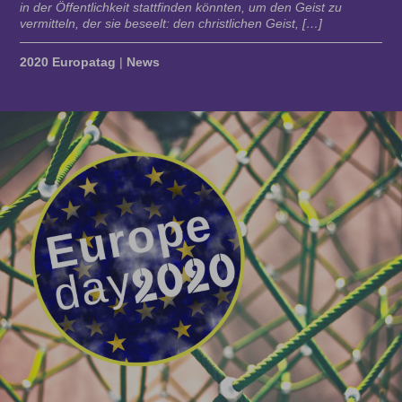
in der Öffentlichkeit stattfinden könnten, um den Geist zu
vermitteln, der sie beseelt: den christlichen Geist, […]
2020 Europatag
|
News