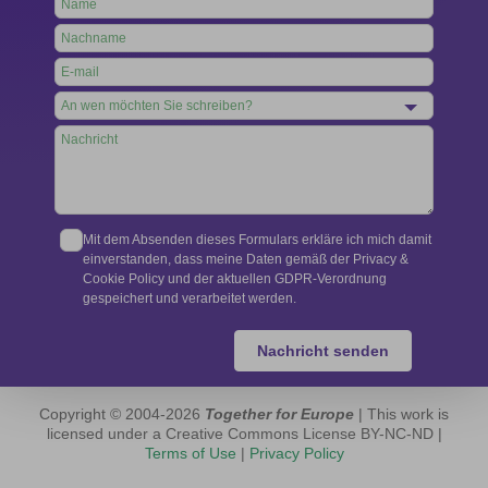
this
field
blank
Mit dem Absenden dieses Formulars erkläre ich mich damit
einverstanden, dass meine Daten gemäß der Privacy &
Cookie Policy und der aktuellen GDPR-Verordnung
gespeichert und verarbeitet werden.
Nachricht senden
Copyright © 2004-2026
Together for Europe
| This work is
licensed under a Creative Commons License BY-NC-ND |
Terms of Use
|
Privacy Policy