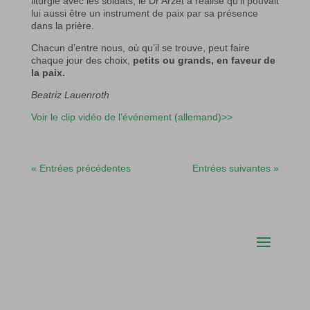
liturgie avec les soldats, le Dr Arzet a réalisé qu’il pouvait
lui aussi être un instrument de paix par sa présence
dans la prière.
Chacun d’entre nous, où qu’il se trouve, peut faire
chaque jour des choix,
petits ou grands, en faveur de
la paix.
Beatriz Lauenroth
Voir le clip vidéo de l’événement (allemand)>>
« Entrées précédentes
Entrées suivantes »