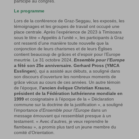
participé au congrès.
Le programme
Lors de la conférence de Graz-Seggau, les exposés, les
témoignages et les groupes de travail ont occupé une
place centrale. Après l’expérience de 2023 à Timisoara
sous le titre « Appelés à l’unité », les participants à Graz
ont ressenti d’une manière toute nouvelle que la
conjonction de leurs charismes et de leurs Églises
contient beaucoup de grâces et d’espoir pour l’Europe
meurtrie. Le 31 octobre 2024,
Ensemble pour l’Europe
a fêté son 25e anniversaire.
Gerhard Pross (YMCA
Esslingen
), qui a assisté aux débuts, a souligné dans
son discours d’ouverture les nombreux moments de
grâce vécus au cours de ces années. Un autre témoin
de l’époque,
l’ancien évêque Christian Krause,
président de la Fédération luthérienne mondiale en
1999
et cosignataire à l’époque de la « Déclaration
commune sur la doctrine de la justification », a souligné
l’importance
d’Ensemble pour l’Europe
dans un
message émouvant qui ressemblait presque à un
testament. « Avec d’autres, je veux reprendre le
flambeau », a promis plus tard un jeune membre du
comité d’Orientation.