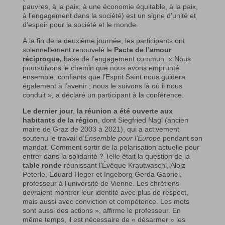
pauvres, à la paix, à une économie équitable, à la paix,
à l’engagement dans la société) est un signe d’unité et
d’espoir pour la société et le monde.
À la fin de la deuxième journée, les participants ont
solennellement renouvelé le
Pacte de l’amour
réciproque,
base de l’engagement commun. « Nous
poursuivons le chemin que nous avons emprunté
ensemble, confiants que l’Esprit Saint nous guidera
également à l’avenir ; nous le suivons là où il nous
conduit », a déclaré un participant à la conférence.
Le dernier jour
,
la réunion a été ouverte aux
habitants de la région
, dont Siegfried Nagl (ancien
maire de Graz de 2003 à 2021), qui a activement
soutenu le travail d’
Ensemble pour l’Europe
pendant son
mandat. Comment sortir de la polarisation actuelle pour
entrer dans la solidarité ? Telle était la question de la
table ronde
réunissant l’Évêque Krautwaschl, Alojz
Peterle, Eduard Heger et Ingeborg Gerda Gabriel,
professeur à l’université de Vienne. Les chrétiens
devraient montrer leur identité avec plus de respect,
mais aussi avec conviction et compétence. Les mots
sont aussi des actions », affirme le professeur. En
même temps, il est nécessaire de « désarmer » les