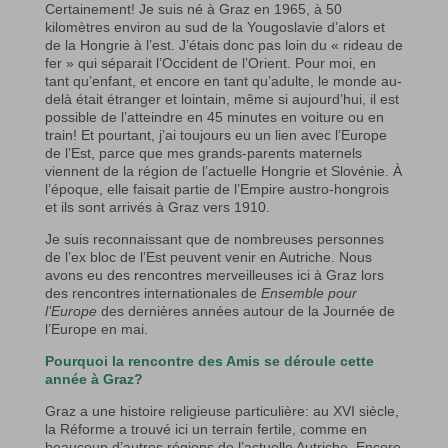
Certainement! Je suis né à Graz en 1965, à 50
kilomètres environ au sud de la Yougoslavie d’alors et
de la Hongrie à l’est. J’étais donc pas loin du « rideau de
fer » qui séparait l’Occident de l’Orient. Pour moi, en
tant qu’enfant, et encore en tant qu’adulte, le monde au-
delà était étranger et lointain, même si aujourd’hui, il est
possible de l’atteindre en 45 minutes en voiture ou en
train! Et pourtant, j’ai toujours eu un lien avec l’Europe
de l’Est, parce que mes grands-parents maternels
viennent de la région de l’actuelle Hongrie et Slovénie. À
l’époque, elle faisait partie de l’Empire austro-hongrois
et ils sont arrivés à Graz vers 1910.
Je suis reconnaissant que de nombreuses personnes
de l’ex bloc de l’Est peuvent venir en Autriche. Nous
avons eu des rencontres merveilleuses ici à Graz lors
des rencontres internationales de
Ensemble pour
l’Europe
des dernières années autour de la Journée de
l’Europe en mai.
Pourquoi la rencontre des Amis se déroule cette
année à Graz?
Graz a une histoire religieuse particulière: au XVI siècle,
la Réforme a trouvé ici un terrain fertile, comme en
beaucoup d’autres régions de l’actuelle Autriche. Encore