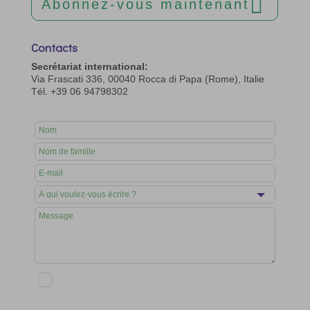
Abonnez-vous maintenant
Contacts
Secrétariat international:
Via Frascati 336, 00040 Rocca di Papa (Rome), Italie
Tél. +39 06 94798302
Leave
this
field
blank
En soumettant ce formulaire, j'accepte que mes données
soient enregistrées et traitées conformément à la politique
de confidentialité et de cookies et au règlement GDPR en