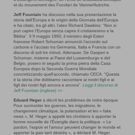
et du mouvement des Focolari de Vienne/Autriche.
Jeff Fountain
ha discusso nella sua presentazione la
storia dell’Europa e le origini della Giornata dell’Europa
e ha citato, tra gli altri, l’ateo Richard Dawkins: “Non si
può capire l’Europa senza capire il cristianesimo e la
Bibbia”. Il 9 maggio 1950, il ministro degli Esteri
francese Robert Schuman annunciò l’accordo sul
carbone e l’acciaio tra Germania, Italia e Francia con un
discorso di soli tre minuti. Adenauer, De Gasperi e
Schuman, insieme ai Paesi del Lussemburgo e del
Belgio, posero in seguito la prima pietra della Casa
Europea dopo la Seconda Guerra Mondiale
concretizzando quell’accordo, chiamato CECA. “Questa
è la storia che dobbiamo raccontare ai nostri figli e ai
figli dei nostri figli ancora e ancora”.
Leggi il discorso di
Jeff Fountain (inglese) >>
Eduard Heger
a décrit les problèmes de notre époque.
Pour surmonter les guerres, les migrations, le
changement climatique, la polarisation et les « fake
news », M. Heger a appelé les chrétiens à apporter la
bonne nouvelle de l’Évangile dans la politique. « Le
pardon, l’espoir et l’amour peuvent changer le monde et
apporter la paix tant désirée », a déclaré M. Heger.