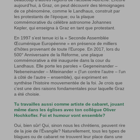
aujourd’hui, à Graz, on peut découvrir des témoignages
de ce phénomène, comme le Landhaus, construit par
les protestants de l’époque; ou la plaque
commémorative du célèbre astronome Johannes
Kepler, qui enseigna à Graz en tant que protestant.
En 1997 s’est tenue ici la « Seconde Assemblée
Œcuménique Européenne » en présence de milliers
d’hôtes provenant de toute l’Europe. En 2017, lors du
500° Anniversaire de la Réforme, une plaque
commémorative a été inaugurée dans la cour du
Landhaus. Elle porte les paroles « Gegeneinander –
Nebeneinander – Miteinander » (l’un contre l’autre – l’un
à côté de l’autre – ensemble), qui expriment en
synthèse l’histoire mouvementée de la foi. Je crois que
c’est une des raisons fondamentales pour laquelle Graz
a été choisie.
Tu travailles aussi comme artiste de cabaret, jouant
même dans les églises avec ton collègue Oliver
Hochkofler. Foi et humour vont ensemble?
Oui, bien sûr! Qui, sinon nous les chrétiens, peuvent rire
de la joie de l’Évangile? Naturellement, tous les types de
blagues ou de cabaret ne trouvent leur place dans une