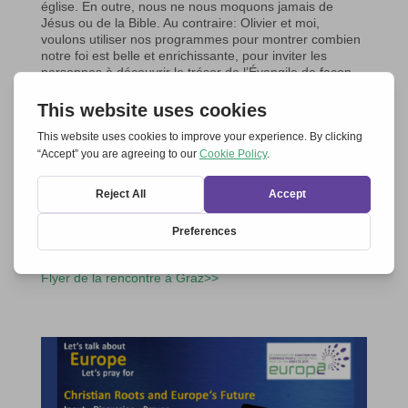
église. En outre, nous ne nous moquons jamais de
Jésus ou de la Bible. Au contraire: Olivier et moi,
voulons utiliser nos programmes pour montrer combien
notre foi est belle et enrichissante, pour inviter les
personnes à découvrir le trésor de l’Évangile de façon
humoristique et informative. Dans notre nouveau
programme « Out of the blue – Avec l’Église autour de la
croix », nous donnons un coup d’oeil aux différents
points focaux et surtout à ce que les dénominations ont
en commun. Naturellement, nous faisons la lumière sur
tel ou tel autre défi que les Églises doivent affronter.
Nous sommes heureux lorsque les visiteurs éloignés de
l’Église disent après le programme d’avoir appris
quelque chose et d’avoir emporté une ou deux idées.
Aux soins de
Beatriz Lauenroth
Flyer de la rencontre à Graz>>