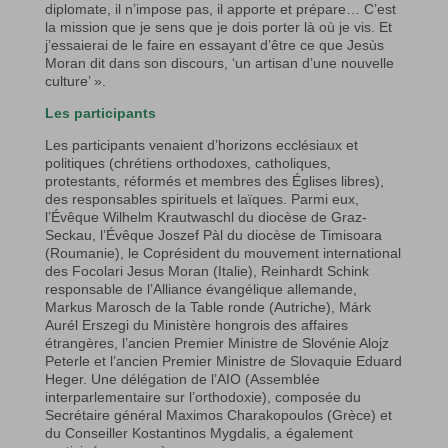
diplomate, il n’impose pas, il apporte et prépare… C’est
la mission que je sens que je dois porter là où je vis. Et
j’essaierai de le faire en essayant d’être ce que Jesùs
Moran dit dans son discours, ‘un artisan d’une nouvelle
culture’ ».
Les participants
Les participants venaient d’horizons ecclésiaux et
politiques (chrétiens orthodoxes, catholiques,
protestants, réformés et membres des Églises libres),
des responsables spirituels et laïques. Parmi eux,
l’Évêque Wilhelm Krautwaschl du diocèse de Graz-
Seckau, l’Évêque Joszef Pàl du diocèse de Timisoara
(Roumanie), le Coprésident du mouvement international
des Focolari Jesus Moran (Italie), Reinhardt Schink
responsable de l’Alliance évangélique allemande,
Markus Marosch de la Table ronde (Autriche), Márk
Aurél Erszegi du Ministère hongrois des affaires
étrangères, l’ancien Premier Ministre de Slovénie Alojz
Peterle et l’ancien Premier Ministre de Slovaquie Eduard
Heger. Une délégation de l’AIO (Assemblée
interparlementaire sur l’orthodoxie), composée du
Secrétaire général Maximos Charakopoulos (Grèce) et
du Conseiller Kostantinos Mygdalis, a également