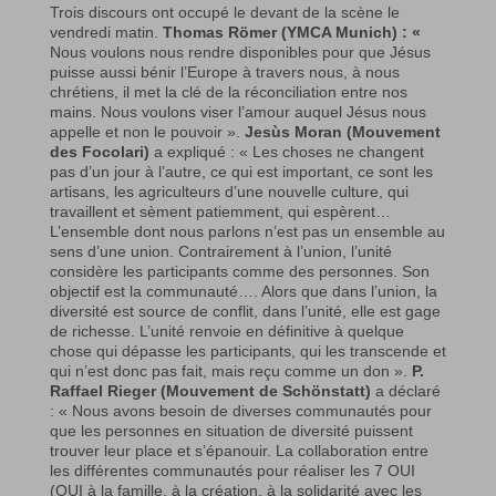
Trois discours ont occupé le devant de la scène le
vendredi matin.
Thomas Römer
(YMCA Munich) : «
Nous voulons nous rendre disponibles pour que Jésus
puisse aussi bénir l’Europe à travers nous, à nous
chrétiens, il met la clé de la réconciliation entre nos
mains. Nous voulons viser l’amour auquel Jésus nous
appelle et non le pouvoir ».
Jesùs Moran (Mouvement
des Focolari)
a expliqué : « Les choses ne changent
pas d’un jour à l’autre, ce qui est important, ce sont les
artisans, les agriculteurs d’une nouvelle culture, qui
travaillent et sèment patiemment, qui espèrent…
L’ensemble dont nous parlons n’est pas un ensemble au
sens d’une union. Contrairement à l’union, l’unité
considère les participants comme des personnes. Son
objectif est la communauté…. Alors que dans l’union, la
diversité est source de conflit, dans l’unité, elle est gage
de richesse. L’unité renvoie en définitive à quelque
chose qui dépasse les participants, qui les transcende et
qui n’est donc pas fait, mais reçu comme un don ».
P.
Raffael Rieger (Mouvement de Schönstatt)
a déclaré
: « Nous avons besoin de diverses communautés pour
que les personnes en situation de diversité puissent
trouver leur place et s’épanouir. La collaboration entre
les différentes communautés pour réaliser les 7 OUI
(OUI à la famille, à la création, à la solidarité avec les