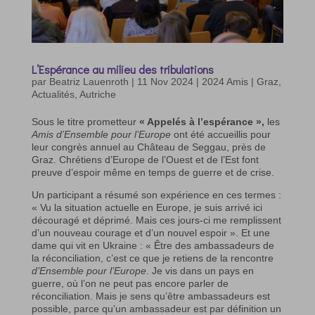
L’Espérance au milieu des tribulations
par
Beatriz Lauenroth
|
11 Nov 2024
|
2024 Amis | Graz
,
Actualités
,
Autriche
Sous le titre prometteur
« Appelés à l’espérance »,
les
Amis d’Ensemble pour l’Europe
ont été accueillis pour
leur congrès annuel au Château de Seggau, près de
Graz. Chrétiens d’Europe de l’Ouest et de l’Est font
preuve d’espoir même en temps de guerre et de crise.
Un participant a résumé son expérience en ces termes :
« Vu la situation actuelle en Europe, je suis arrivé ici
découragé et déprimé. Mais ces jours-ci me remplissent
d’un nouveau courage et d’un nouvel espoir ». Et une
dame qui vit en Ukraine : « Être des ambassadeurs de
la réconciliation, c’est ce que je retiens de la rencontre
d’Ensemble pour l’Europe
. Je vis dans un pays en
guerre, où l’on ne peut pas encore parler de
réconciliation. Mais je sens qu’être ambassadeurs est
possible, parce qu’un ambassadeur est par définition un