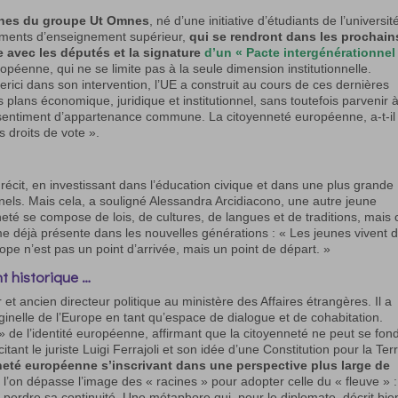
unes du groupe Ut Omnes
, né d’une initiative d’étudiants de l’universit
ements d’enseignement supérieur,
qui se rendront dans les prochain
 avec les députés et la signature
d’un « Pacte intergénérationnel
péenne, qui ne se limite pas à la seule dimension institutionnelle.
erici dans son intervention, l’UE a construit au cours de ces dernières
 plans économique, juridique et institutionnel, sans toutefois parvenir 
e sentiment d’appartenance commune. La citoyenneté européenne, a-t-il
s droits de vote ».
récit, en investissant dans l’éducation civique et dans une plus grande
nels. Mais cela, a souligné Alessandra Arcidiacono, une autre jeune
neté se compose de lois, de cultures, de langues et de traditions, mais 
me déjà présente dans les nouvelles générations : « Les jeunes vivent 
ope n’est pas un point d’arrivée, mais un point de départ. »
nt historique
…
 ancien directeur politique au ministère des Affaires étrangères. Il a
riginelle de l’Europe en tant qu’espace de dialogue et de cohabitation.
» de l’identité européenne, affirmant que la citoyenneté ne peut se fon
ant le juriste Luigi Ferrajoli et son idée d’une Constitution pour la Ter
nneté européenne s’inscrivant dans une perspective plus large de
si l’on dépasse l’image des « racines » pour adopter celle du « fleuve » 
 perdre sa continuité. Une métaphore qui, pour le diplomate, décrit bie