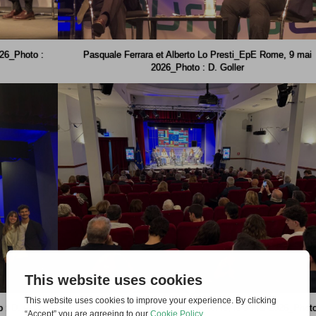
26_Photo :
Pasquale Ferrara et Alberto Lo Presti_EpE Rome, 9 mai
2026_Photo : D. Goller
: D. Goller
Conférence dans la salle EpE à Rome, le 9 mai 2026_Photo