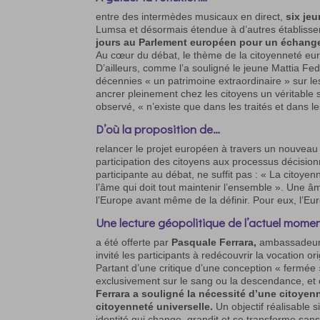
entre des intermèdes musicaux en direct,
six je
Lumsa et désormais étendue à d’autres établiss
jours au Parlement européen pour un échange
Au cœur du débat, le thème de la citoyenneté euro
D’ailleurs, comme l’a souligné le jeune Mattia Fed
décennies « un patrimoine extraordinaire » sur les
ancrer pleinement chez les citoyens un véritabl
observé, « n’existe que dans les traités et dans le
D’où la proposition de
…
relancer le projet européen à travers un nouveau 
participation des citoyens aux processus décision
participante au débat, ne suffit pas : « La citoyen
l’âme qui doit tout maintenir l’ensemble ». Une â
l’Europe avant même de la définir. Pour eux, l’Eur
Une lecture géopolitique de l’actuel mome
a été offerte par
Pasquale Ferrara,
ambassadeur et
invité les participants à redécouvrir la vocation o
Partant d’une critique d’une conception « fermée 
exclusivement sur le sang ou la descendance, et cit
Ferrara a souligné la nécessité d’une citoye
citoyenneté universelle.
Un objectif réalisable 
identité qui change, grandit et se transforme sans