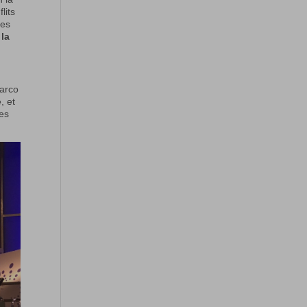
lits
des
 la
arco
, et
des