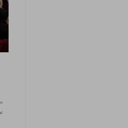
on
al