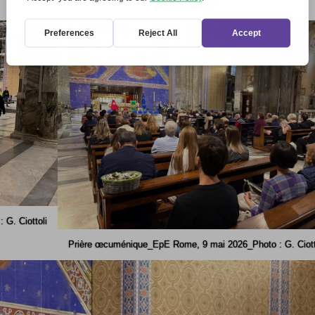
G. Ciottoli
G. Ciottoli
Prière œcuménique_EpE Rome, 9 mai 2026_Photo : G. Ciott