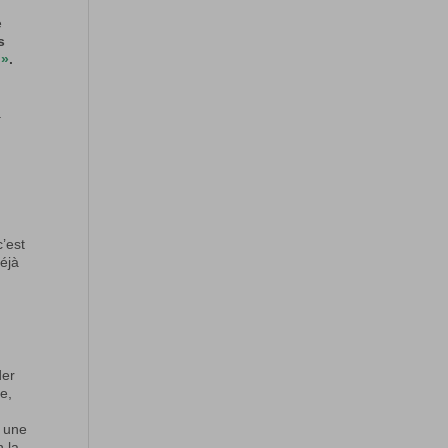
é
s
 »
.
à
c’est
déjà
der
re,
: une
n la