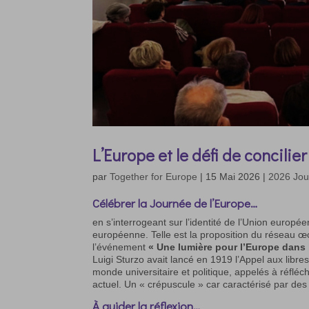
L’Europe et le défi de concilier
par
Together for Europe
|
15 Mai 2026
|
2026 Jou
Célébrer la Journée de l’Europe
…
en s’interrogeant sur l’identité de l’Union europ
européenne. Telle est la proposition du réseau
l’événement
« Une lumière pour l’Europe dans
Luigi Sturzo avait lancé en 1919 l’Appel aux libre
monde universitaire et politique, appelés à réfléc
actuel. Un « crépuscule » car caractérisé par des c
À guider la réflexion…