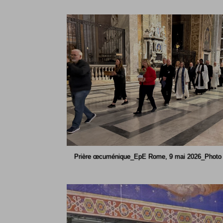
Prière œcuménique_EpE Rome, 9 mai 2026_Photo : 