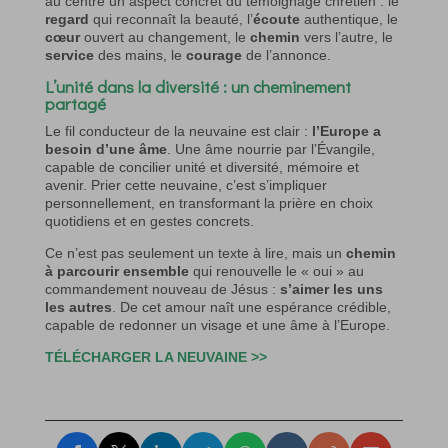
au centre un aspect concret du témoignage chrétien : le
regard
qui reconnaît la beauté, l’
écoute
authentique, le
cœur
ouvert au changement, le
chemin
vers l’autre, le
service
des mains, le
courage
de l’annonce.
L’unité dans la diversité : un cheminement
partagé
Le fil conducteur de la neuvaine est clair :
l’Europe a
besoin d’une âme
. Une âme nourrie par l’Évangile,
capable de concilier unité et diversité, mémoire et
avenir. Prier cette neuvaine, c’est s’impliquer
personnellement, en transformant la prière en choix
quotidiens et en gestes concrets.
Ce n’est pas seulement un texte à lire, mais un
chemin
à parcourir ensemble
qui renouvelle le « oui » au
commandement nouveau de Jésus :
s’aimer les uns
les autres
. De cet amour naît une espérance crédible,
capable de redonner un visage et une âme à l’Europe.
TÉLÉCHARGER LA NEUVAINE
>>