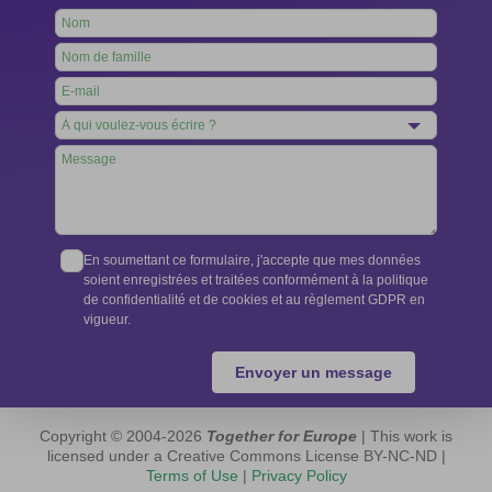
Leave
this
field
blank
En soumettant ce formulaire, j'accepte que mes données
soient enregistrées et traitées conformément à la politique
de confidentialité et de cookies et au règlement GDPR en
vigueur.
Envoyer un message
Copyright © 2004-2026
Together for Europe
| This work is
licensed under a Creative Commons License BY-NC-ND |
Terms of Use
|
Privacy Policy