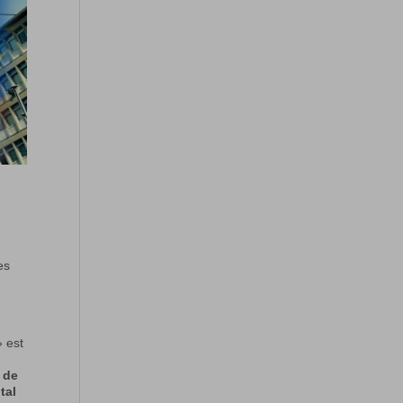
es
» est
 de
tal