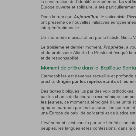
la construction de l’identité européenne.
La vidé
Europe ouverte et solidaire, a été particulièreme
Dans la rubrique
Aujourd’hui
,
le vaticaniste Ric
ont présenté de nouvelles initiatives européennes
intergénérationnelle.
Un intermède musical offert par la flûtiste Giulia 
Le troisième et dernier moment,
Prophétie
,
a vou
et du professeur Alberto Lo Presti ont évoqué la 
et de responsabilité.
Moment de prière dans la Basilique Santa
L’atmosphère est devenue recueillie et profonde
proche,
dirigée par les représentants et les m
Des textes bibliques lus par des voix orthodoxes,
par les chants de la chorale œcuménique composé
les jeunes,
ce moment a témoigné d’une unité spiri
époque marquée par les fractures, les guerres et 
une Europe de paix, de solidarité et de justice e
L’événement s’est conclu par une bénédiction int
peuples, les langues et les confessions, dans la