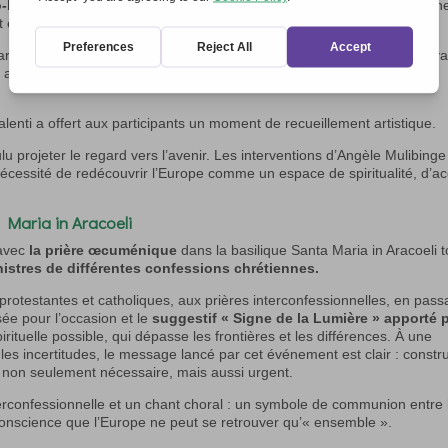
o-hommage dédiée à David Maria Sassoli,
figure emblématique d’un
nt émouvante.
cardo Cristiano et l’ambassadrice de la Fondation Megalizzi, Giulia Cova
 axées sur la participation des jeunes et la communication
Valenti a offert aux participants un moment de recueillement artistique.
lu projeter le regard vers l’avenir. Les interventions d’Angèle Mulibinge
nécessité de redécouvrir l’Europe comme un espace de spiritualité, d’ac
 Maria in Aracoeli
 avec
la prière œcuménique
dans la basilique Santa Maria in Aracoeli 
inistres de différentes confessions chrétiennes.
 protestantes et catholiques, aux prières interconfessionnelles, en pass
e pour l’occasion et le
suggestif « Signe de la Lumière » apporté 
tuelle possible, qui dépasse les frontières et les différences. À une
les incertitudes, le message lancé par cet événement est clair : constru
st non seulement nécessaire, mais aussi urgent.
erconfessionnelle et un chant choral : un symbole de communion entre 
 conscience que l’Europe ne peut se retrouver qu’« ensemble ».