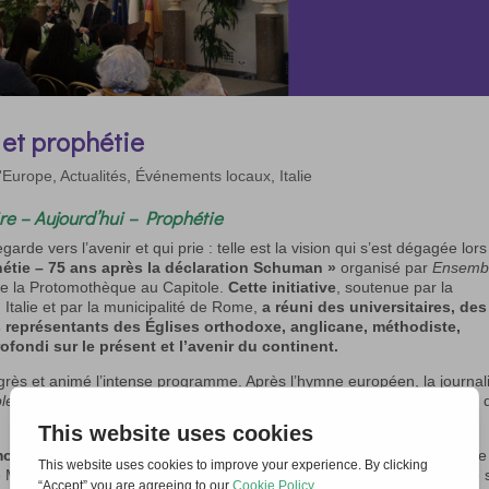
 et prophétie
l'Europe
,
Actualités
,
Événements locaux
,
Italie
e – Aujourd’hui – Prophétie
arde vers l’avenir et qui prie : telle est la vision qui s’est dégagée lor
étie – 75 ans après la déclaration Schuman »
organisé par
Ensemb
 de la Protomothèque au Capitole.
Cette initiative
, soutenue par la
talie et par la municipalité de Rome,
a réuni des universitaires, des
s représentants des Églises orthodoxe, anglicane, méthodiste,
fondi sur le présent et l’avenir du continent.
ngrès et animé l’intense programme. Après l’hymne européen, la journal
e pour l’Europe
, né du désir de conjuguer l’identité européenne avec 
 moments :
Mémoire, Aujourd’hui, Prophétie
.
Au cours de la première
 Maraio et l’historienne Maria Pia Di Nonno ont offert un regard lucide 