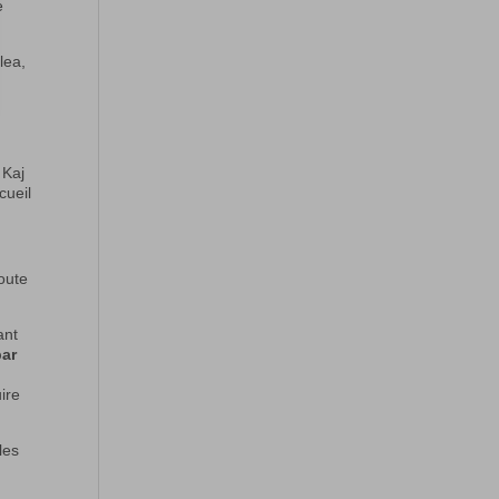
e
lea,
 Kaj
cueil
toute
ant
par
ire
les