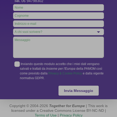
Tel.
06 94798302
Leave
this
field
blank
Inviando questo modulo accetto che i miei dati vengano
salvati e trattati da
Insieme per l'Europa
della PAMOM così
come previsto dalla
Privacy & Cookie Policy
e dalla vigente
normativa GDPR.
Invia Messaggio
Copyright © 2004-2026
Together for Europe
| This work is
licensed under a Creative Commons License BY-NC-ND |
Terms of Use
|
Privacy Policy