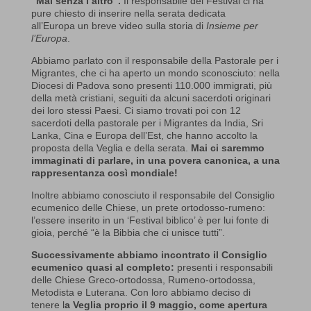
“Mai senza l’altro”.
Il responsabile del Festival ci ha
pure chiesto di inserire nella serata dedicata
all’Europa un breve video sulla storia di
Insieme per
l’Europa
.
Abbiamo parlato con il responsabile della Pastorale per i
Migrantes, che ci ha aperto un mondo sconosciuto: nella
Diocesi di Padova sono presenti 110.000 immigrati, più
della metà cristiani, seguiti da alcuni sacerdoti originari
dei loro stessi Paesi. Ci siamo trovati poi con 12
sacerdoti della pastorale per i Migrantes da India, Sri
Lanka, Cina e Europa dell’Est, che hanno accolto la
proposta della Veglia e della serata.
Mai ci saremmo
immaginati di parlare, in una povera canonica, a una
rappresentanza così mondiale!
Inoltre abbiamo conosciuto il responsabile del Consiglio
ecumenico delle Chiese, un prete ortodosso-rumeno:
l’essere inserito in un ‘Festival biblico’ è per lui fonte di
gioia, perché “è la Bibbia che ci unisce tutti”.
Successivamente abbiamo incontrato il Consiglio
ecumenico quasi al completo:
presenti i responsabili
delle Chiese Greco-ortodossa, Rumeno-ortodossa,
Metodista e Luterana. Con loro abbiamo deciso di
tenere l
a Veglia proprio il 9 maggio, come apertura