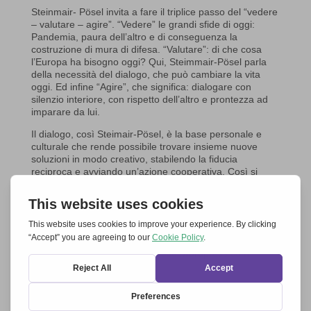
Steinmair- Pösel invita a fare il triplice passo del “vedere
– valutare – agire”. “Vedere” le grandi sfide di oggi:
Pandemia, paura dell’altro e di conseguenza la
costruzione di mura di difesa. “Valutare”: di che cosa
l’Europa ha bisogno oggi? Qui, Steimmair-Pösel parla
della necessità del dialogo, che può cambiare la vita
oggi. Ed infine “Agire”, che significa: dialogare con
silenzio interiore, con rispetto dell’altro e prontezza ad
imparare da lui.
Il dialogo, così Steimair-Pösel, è la base personale e
culturale che rende possibile trovare insieme nuove
soluzioni in modo creativo, stabilendo la fiducia
reciproca e avviando un’azione cooperativa. Così si
creano le condizioni per “un confronto che ci unisce
tutti”.
Ecco il testo integrale del suo contributo
2021 05 08
Steinmair-Pösel – Un confronto che ci riunisce tutti
Foto: https://petrasteinmairpoesel.wordpress.com
(altro…)