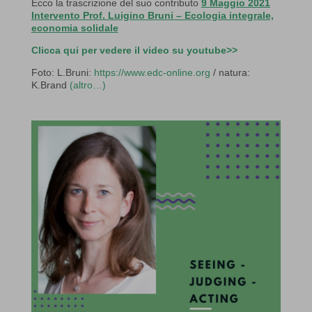
Ecco la trascrizione del suo contributo
9 Maggio 2021
Intervento Prof. Luigino Bruni – Ecologia integrale,
economia solidale
Clicca qui per vedere il video su youtube>>
Foto: L.Bruni:
https://www.edc-online.org
/ natura:
K.Brand
(altro…)