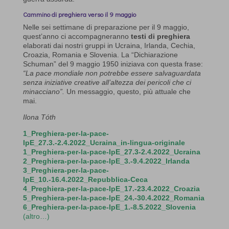
Cammino di preghiera verso il 9 maggio
Nelle sei settimane di preparazione per il 9 maggio,
quest’anno ci accompagneranno
testi di preghiera
elaborati dai nostri gruppi in Ucraina, Irlanda, Cechia,
Croazia, Romania e Slovenia. La “Dichiarazione
Schuman” del 9 maggio 1950 iniziava con questa frase:
“La pace mondiale non potrebbe essere salvaguardata
senza iniziative creative all’altezza dei pericoli che ci
minacciano”.
Un messaggio, questo, più attuale che
mai.
Ilona Tóth
1_Preghiera-per-la-pace-
IpE_27.3.-2.4.2022_Ucraina_in-lingua-originale
1_Preghiera-per-la-pace-IpE_27.3-2.4.2022_Ucraina
2_Preghiera-per-la-pace-IpE_3.-9.4.2022_Irlanda
3_Preghiera-per-la-pace-
IpE_10.-16.4.2022_Repubblica-Ceca
4_Preghiera-per-la-pace-IpE_17.-23.4.2022_Croazia
5_Preghiera-per-la-pace-IpE_24.-30.4.2022_Romania
6_Preghiera-per-la-pace-IpE_1.-8.5.2022_Slovenia
(altro…)