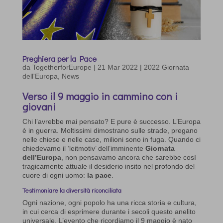
Preghiera per la Pace
da
TogetherforEurope
|
21 Mar 2022
|
2022 Giornata
dell'Europa
,
News
Verso il 9 maggio in cammino con i
giovani
Chi l’avrebbe mai pensato? E pure è successo. L’Europa
è in guerra. Moltissimi dimostrano sulle strade, pregano
nelle chiese e nelle case, milioni sono in fuga. Quando ci
chiedevamo il ‘leitmotiv’ dell’imminente
Giornata
dell’Europa
, non pensavamo ancora che sarebbe così
tragicamente attuale il desiderio insito nel profondo del
cuore di ogni uomo:
la pace
.
Testimoniare la diversità riconciliata
Ogni nazione, ogni popolo ha una ricca storia e cultura,
in cui cerca di esprimere durante i secoli questo anelito
universale. L’evento che ricordiamo il 9 maggio è nato