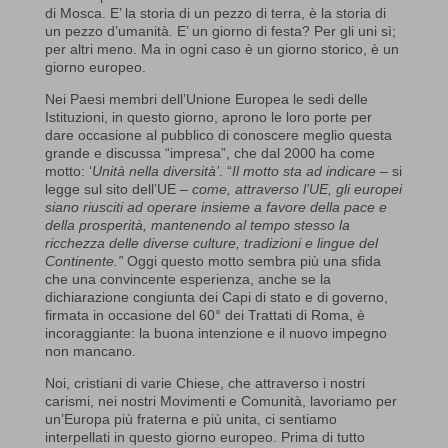
di Mosca. E’ la storia di un pezzo di terra, è la storia di
un pezzo d’umanità. E’ un giorno di festa? Per gli uni sì;
per altri meno. Ma in ogni caso è un giorno storico, è un
giorno europeo.
Nei Paesi membri dell’Unione Europea le sedi delle
Istituzioni, in questo giorno, aprono le loro porte per
dare occasione al pubblico di conoscere meglio questa
grande e discussa “impresa”, che dal 2000 ha come
motto: ‘
Unità nella diversità’
. “
Il motto sta ad indicare
– si
legge sul sito dell’UE –
come, attraverso l’UE, gli europei
siano riusciti ad operare insieme a favore della pace e
della prosperità, mantenendo al tempo stesso la
ricchezza delle diverse culture, tradizioni e lingue del
Continente.”
Oggi questo motto sembra più una sfida
che una convincente esperienza, anche se la
dichiarazione congiunta dei Capi di stato e di governo,
firmata in occasione del 60° dei Trattati di Roma, è
incoraggiante: la buona intenzione e il nuovo impegno
non mancano.
Noi, cristiani di varie Chiese, che attraverso i nostri
carismi, nei nostri Movimenti e Comunità, lavoriamo per
un’Europa più fraterna e più unita, ci sentiamo
interpellati in questo giorno europeo. Prima di tutto