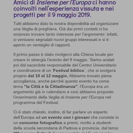
Amici di
Insieme per l’Europa
ci hanno
coinvolti nell’esperienza vissuta e nei
progetti per il 9 maggio 2019.
Tutti abbiamo dato la nostra disponibilità ad organizzare
una Veglia di preghiera. Già dai primi contatti ci ha
sorpreso trovare tanto interesse per l’argomento: infatti,
ci venivano segnalati nuovi gruppi interessati e si è
aperto un ventaglio di rapporti.
Il primo passo è stato rivolgerci alla Chiesa locale per
creare in sinergia l’evento del 9 maggio. Siamo andati
poi dal sacerdote responsabile del Centro Universitario
e coordinatore di un ‘
Festival biblico
’, che si svolgerà
proprio
dal 10 al 12 maggio.
Abbiamo trovato piena
accoglienza, anche perché questo evento ha come
tema
“la Città e la Cittadinanza”
; l’Europa era un
argomento già in calendario e così abbiamo proposto
l’inserimento della Veglia di
Insieme per l’Europa
nel
programma del Festival.
Ci è stato chiesto, inoltre, di far parlare un esperto
dell’Europa ad
un evento con i giovani
che consiste in
un
concorso fotografico
a premi, rivolto a studenti
della scuola secondaria di Padova e provincia, dal tema: