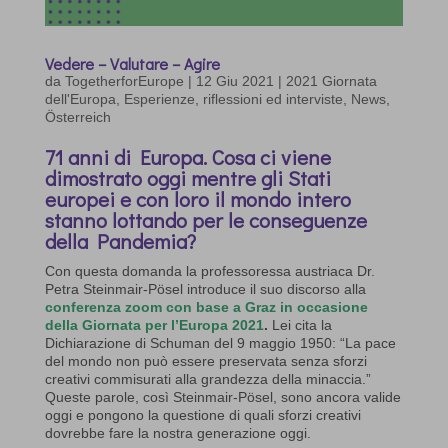
Vedere – Valutare – Agire
da
TogetherforEurope
|
12 Giu 2021
|
2021 Giornata
dell'Europa
,
Esperienze, riflessioni ed interviste
,
News
,
Österreich
71 anni di Europa. Cosa ci viene
dimostrato oggi mentre gli Stati
europei e con loro il mondo intero
stanno lottando per le conseguenze
della Pandemia?
Con questa domanda la professoressa austriaca Dr.
Petra Steinmair-Pösel introduce il suo discorso alla
conferenza zoom con base a Graz in occasione
della Giornata per l’Europa 2021
.
Lei cita la
Dichiarazione di Schuman del 9 maggio 1950: “La pace
del mondo non può essere preservata senza sforzi
creativi commisurati alla grandezza della minaccia.”
Queste parole, così Steinmair-Pösel, sono ancora valide
oggi e pongono la questione di quali sforzi creativi
dovrebbe fare la nostra generazione oggi.