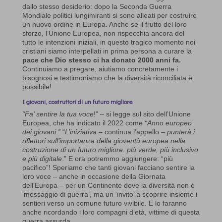
dallo stesso desiderio: dopo la Seconda Guerra
Mondiale politici lungimiranti si sono alleati per costruire
un nuovo ordine in Europa. Anche se il frutto del loro
sforzo, l’Unione Europea, non rispecchia ancora del
tutto le intenzioni iniziali, in questo tragico momento noi
cristiani siamo interpellati in prima persona a curare la
pace che Dio stesso ci ha donato 2000 anni fa.
Continuiamo a pregare, aiutiamo concretamente i
bisognosi e testimoniamo che la diversità riconciliata è
possibile!
I giovani, costruttori di un futuro migliore
“Fa’ sentire la tua voce
!” – si legge sul sito dell’Unione
Europea, che ha indicato il 2022 come
“Anno europeo
dei giovani.”
“
L’iniziativa
– continua l’appello –
punterà i
riflettori sull’importanza della gioventù europea nella
costruzione di un futuro migliore: più verde, più inclusivo
e più digitale
.” E ora potremmo aggiungere: “più
pacifico”! Speriamo che tanti giovani facciano sentire la
loro voce – anche in occasione della Giornata
dell’Europa – per un Continente dove la diversità non è
‘messaggio di guerra’, ma un ’invito’ a scoprire insieme i
sentieri verso un comune futuro vivibile. E lo faranno
anche ricordando i loro compagni d’età, vittime di questa
guerra assurda.