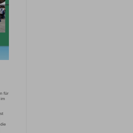
n für
 im
st
 die