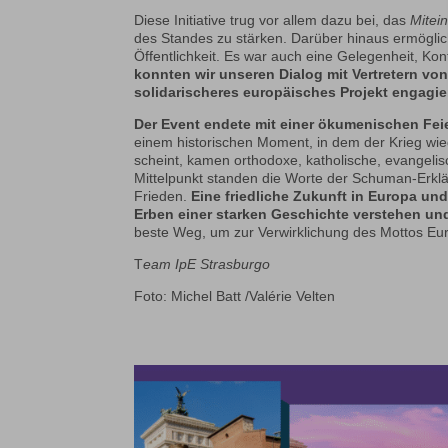
Diese Initiative trug vor allem dazu bei, das
Mitei
des Standes zu stärken. Darüber hinaus ermöglich
Öffentlichkeit. Es war auch eine Gelegenheit, K
konnten wir unseren Dialog mit Vertretern von 
solidarischeres europäisches Projekt engagier
Der Event endete mit einer ökumenischen Fei
einem historischen Moment, in dem der Krieg wie
scheint, kamen orthodoxe, katholische, evangel
Mittelpunkt standen die Worte der Schuman-Erk
Frieden.
Eine friedliche Zukunft in Europa und
Erben einer starken Geschichte verstehen und
beste Weg, um zur Verwirklichung des Mottos Europ
T
eam IpE Strasburgo
Foto: Michel Batt /Valérie Velten