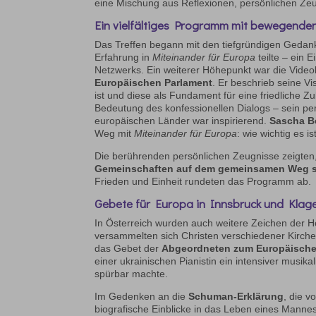
eine Mischung aus Reflexionen, persönlichen Ze
Ein vielfältiges Programm mit bewegende
Das Treffen begann mit den tiefgründigen Geda
Erfahrung in
Miteinander für Europa
teilte – ein E
Netzwerks. Ein weiterer Höhepunkt war die Vide
Europäischen Parlament
. Er beschrieb seine Vi
ist und diese als Fundament für eine friedliche Zu
Bedeutung des konfessionellen Dialogs – sein pe
europäischen Länder war inspirierend.
Sascha B
Weg mit
Miteinander für Europa
: wie wichtig es 
Die berührenden persönlichen Zeugnisse zeigten
Gemeinschaften auf dem gemeinsamen Weg s
Frieden und Einheit rundeten das Programm ab.
Gebete für Europa in Innsbruck und Klag
In Österreich wurden auch weitere Zeichen der H
versammelten sich Christen verschiedener Kirch
das Gebet der
Abgeordneten zum Europäischen
einer ukrainischen Pianistin ein intensiver musi
spürbar machte.
Im Gedenken an die
Schuman-Erklärung
, die v
biografische Einblicke in das Leben eines Mannes 