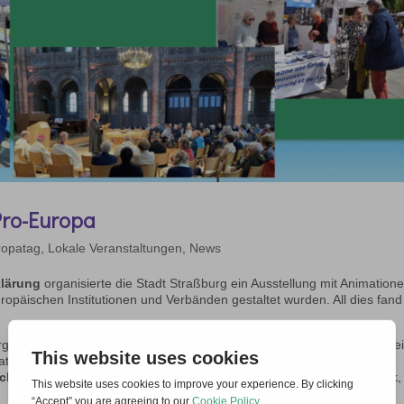
Pro-Europa
ropatag
,
Lokale Veranstaltungen
,
News
klärung
organisierte die Stadt Straßburg ein Ausstellung mit Animatione
opäischen Institutionen und Verbänden gestaltet wurden. All dies fand
rg hat beschlossen, an dieser Veranstaltung teilzunehmen. Um den Gei
at es eine
Broschüre mit Porträts von 14 Personen verteilt, deren
cheidend war.
Die Broschüre bringt die Seele Europas zum Ausdruck,