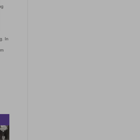
ng
o
g. In
Im