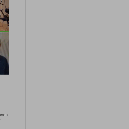
onen
r