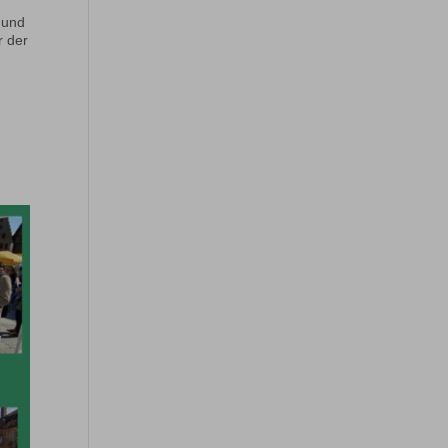
 und
r der