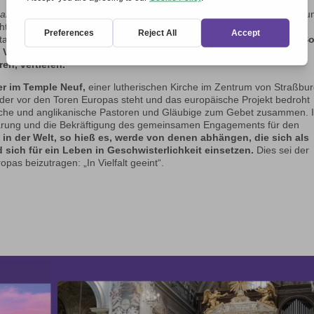
nander
des Team sowohl bei der Vorbereitung als auch bei der Betreuu
te sie interessante Kontakte und wichtige Diskussionen mit der
ontakte zu knüpfen, insbesondere zu den anderen Messe-Ausstellern.
S
Verbänden, die sich auf zivilgesellschaftlicher Ebene für ein
en, vertiefen.
er im Temple Neuf,
einer lutherischen Kirche im Zentrum von Straßbur
der vor den Toren Europas steht und das europäische Projekt bedroht
ische und anglikanische Pastoren und Gläubige zum Gebet zusammen. 
lärung und die Bekräftigung des gemeinsamen Engagements für den
 in der Welt, so hieß es, werde von denen abhängen, die sich als
 sich für ein Leben in Geschwisterlichkeit einsetzen.
Dies sei der
as beizutragen: „In Vielfalt geeint“.