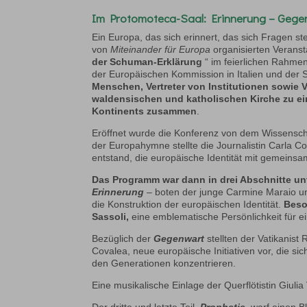
Im
Protomoteca-Saal
: Erinnerung – Geg
Ein Europa, das sich erinnert, das sich Fragen stel
von
Miteinander für Europa
organisierten Verans
der Schuman-Erklärung
“ im feierlichen Rahme
der Europäischen Kommission in Italien und der 
Menschen, Vertreter von Institutionen sowie 
waldensischen und katholischen Kirche zu ei
Kontinents zusammen
.
Eröffnet wurde die Konferenz von dem Wissenscha
der Europahymne stellte die Journalistin Carla C
entstand, die europäische Identität mit gemeinsa
Das Programm war dann in drei Abschnitte unte
Erinnerung
– boten der junge Carmine Maraio und
die Konstruktion der europäischen Identität.
Beso
Sassoli,
eine emblematische Persönlichkeit für e
Bezüglich der
Gegenwart
stellten der Vatikanist
Covalea, neue europäische Initiativen vor, die s
den Generationen konzentrieren.
Eine musikalische Einlage der Querflötistin Giul
Der dritte und letzte Teil,
Prophetie
,
warf einen Bl