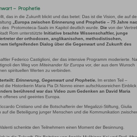
enwart – Prophetie
lt, das in die Zukunft blickt und das betet: Das ist die Vision, die auf de
taltung
„Europa zwischen Erinnerung und Prophetie – 75 Jahre na
n des Protomoteca-Saals im Kapitol deutlich wurde.
Die
von der Vertre
Stadt Rom unterstützte
Initiative
brachte Wissenschaftler, junge
Vertreter der orthodoxen, anglikanischen, methodistischen,
nem tiefgreifenden Dialog über die Gegenwart und Zukunft des
ftler Federico Castiglioni, der das intensive Programm moderierte. N
otignoli den Weg von
Miteinander für Europa
vor, der aus dem Wunsch
men spirituellen Werten zu verbinden.
rteilt:
Erinnerung, Gegenwart und Prophetie
.
Im ersten Teil –
 die Historikerin Maria Pia Di Nonno einen aufschlussreichen Einblick
nders berührend war das Video zum Gedenken an David Maria
in offenes und geeintes Europa.
 Riccardo Cristiano und die Botschafterin der Megalizzi-Stiftung, Giulia
ich auf die Beteiligung junger Menschen und die Kommunikation zwische
ia Valenti schenkte den Teilnehmern einen Moment der Besinnung.
ick in die Zukunft. Die Beiträge von Angèle Mulibinge Kaj und Prof. Albe