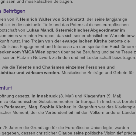
ugnissen und musikalischen Beiträgen.
n Beiträgen
nken von
P. Heinrich Walter von Schönstatt
, der seine langjährige
inblick in die spirituelle Tiefe und das Potenzial dieses europäischen
obotschaft von
Lukas Mandl, österreichischer Abgeordneter im
sion eines vereinten Europas, das sich seiner christlichen Wurzeln bew
kunft nutzt.
Imo Trojan von der evangelischen Kirche
betonte die
rsönliches Engagement und Interesse an den spirituellen Reichtümern 
ecker vom YMCA Wien
sprach über seine Berufung und seine Treue 
ist, seinen Platz im Netzwerk zu finden und mit Leidenschaft beizutragen
, wie die
Talente und Charismen einzelner Personen und
ichtbar und wirksam werden.
Musikalische Beiträge und Gebete für
enfurt
offnung gesetzt.
In Innsbruck
(8. Mai) und
Klagenfurt
(9. Mai)
en zu ökumenischen Gebetsmomenten für Europa. In Innsbruck berühr
 Parlament, Mag. Sophia Kircher.
In Klagenfurt war das Klavierspie
kalischer Moment, der die Verbundenheit mit den Völkern anderer Länder
or 75 Jahren die Grundlage für die Europäische Union legte, wurden
gegeben, dessen christlicher Glaube seine politische Vision tief prägte