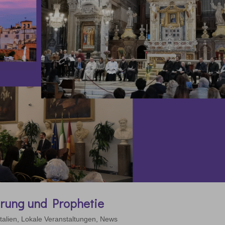
rung und Prophetie
Italien
,
Lokale Veranstaltungen
,
News