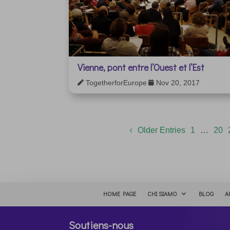
Vienne, pont entre l’Ouest et l’Est
TogetherforEurope
Nov 20, 2017


Older Entries
1
…
20
HOME PAGE
CHI SIAMO
BLOG
A
Soutiens-nous