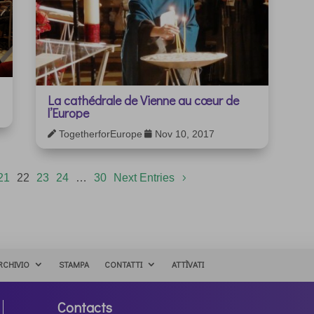
La cathédrale de Vienne au cœur de
l’Europe
TogetherforEurope
Nov 10, 2017


21
22
23
24
…
30
Next Entries
RCHIVIO
STAMPA
CONTATTI
ATTÌVATI
Contacts