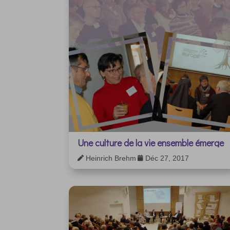
Une culture de la vie ensemble émerge
Heinrich Brehm
Déc 27, 2017

