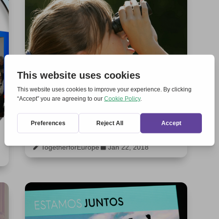
L’espérance a-t-elle un avenir ?
TogetherforEurope
Jan 22, 2018

