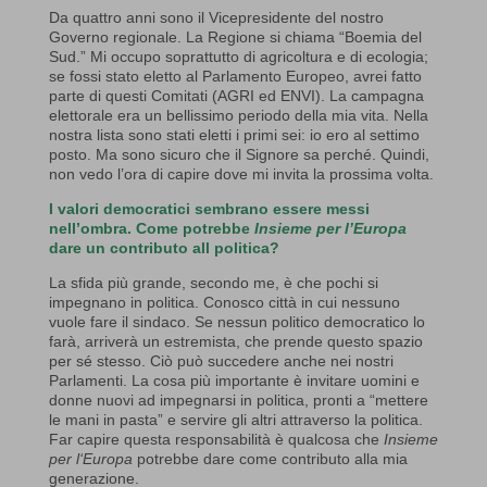
Da quattro anni sono il Vicepresidente del nostro
Governo regionale. La Regione si chiama “Boemia del
Sud.” Mi occupo soprattutto di agricoltura e di ecologia;
se fossi stato eletto al Parlamento Europeo, avrei fatto
parte di questi Comitati (AGRI ed ENVI). La campagna
elettorale era un bellissimo periodo della mia vita. Nella
nostra lista sono stati eletti i primi sei: io ero al settimo
posto. Ma sono sicuro che il Signore sa perché. Quindi,
non vedo l’ora di capire dove mi invita la prossima volta.
I valori democratici sembrano essere messi
nell’ombra. Come potrebbe
Insieme per l’Europa
dare un contributo all politica?
La sfida più grande, secondo me, è che pochi si
impegnano in politica. Conosco città in cui nessuno
vuole fare il sindaco. Se nessun politico democratico lo
farà, arriverà un estremista, che prende questo spazio
per sé stesso. Ciò può succedere anche nei nostri
Parlamenti. La cosa più importante è invitare uomini e
donne nuovi ad impegnarsi in politica, pronti a “mettere
le mani in pasta” e servire gli altri attraverso la politica.
Far capire questa responsabilità è qualcosa che
Insieme
per l‘Europa
potrebbe dare come contributo alla mia
generazione.