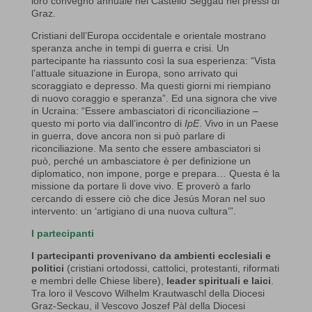
loro convegno annuale nel Castello Seggau nei pressi di
Graz.
Cristiani dell’Europa occidentale e orientale mostrano
speranza anche in tempi di guerra e crisi. Un
partecipante ha riassunto così la sua esperienza: “Vista
l’attuale situazione in Europa, sono arrivato qui
scoraggiato e depresso. Ma questi giorni mi riempiano
di nuovo coraggio e speranza”. Ed una signora che vive
in Ucraina: “Essere ambasciatori di riconciliazione –
questo mi porto via dall’incontro di
IpE
. Vivo in un Paese
in guerra, dove ancora non si può parlare di
riconciliazione. Ma sento che essere ambasciatori si
può, perché un ambasciatore è per definizione un
diplomatico, non impone, porge e prepara… Questa è la
missione da portare lì dove vivo. E proverò a farlo
cercando di essere ciò che dice Jesús Moran nel suo
intervento: un ‘artigiano di una nuova cultura’”.
I partecipanti
I partecipanti provenivano da ambienti ecclesiali e
politici
(cristiani ortodossi, cattolici, protestanti, riformati
e membri delle Chiese libere),
leader spirituali e laici
.
Tra loro il Vescovo Wilhelm Krautwaschl della Diocesi
Graz-Seckau, il Vescovo Joszef Pàl della Diocesi