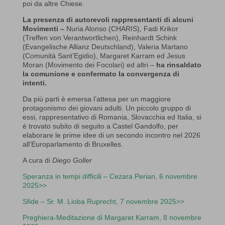
poi da altre Chiese.
La presenza di autorevoli rappresentanti di alcuni
Movimenti –
Nuria Alonso (CHARIS)
,
Fadi Krikor
(Treffen von Verantwortlichen), Reinhardt Schink
(Evangelische Allianz Deutschland), Valeria Martano
(Comunità Sant’Egidio), Margaret Karram ed Jesus
Moran (Movimento dei Focolari) ed altri –
ha rinsaldato
la comunione e confermato la convergenza di
intenti.
Da più parti è emersa l’attesa per un maggiore
protagonismo dei giovani adulti. Un piccolo gruppo di
essi, rappresentativo di Romania, Slovacchia ed Italia, si
è trovato subito di seguito a Castel Gandolfo, per
elaborare le prime idee di un secondo incontro nel 2026
all’Europarlamento di Bruxelles.
A cura di
Diego Goller
Speranza in tempi difficili – Cezara Perian, 6 novembre
2025>>
Sfide – Sr. M. Lioba Ruprecht, 7 novembre 2025>>
Preghiera-Meditazione di
Margaret Karram, 8 novembre