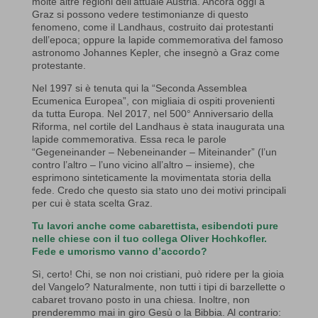
molte altre regioni dell’attuale Austria. Ancora oggi a
Graz si possono vedere testimonianze di questo
fenomeno, come il Landhaus, costruito dai protestanti
dell’epoca; oppure la lapide commemorativa del famoso
astronomo Johannes Kepler, che insegnò a Graz come
protestante.
Nel 1997 si è tenuta qui la “Seconda Assemblea
Ecumenica Europea”, con migliaia di ospiti provenienti
da tutta Europa. Nel 2017, nel 500° Anniversario della
Riforma, nel cortile del Landhaus è stata inaugurata una
lapide commemorativa. Essa reca le parole
“Gegeneinander – Nebeneinander – Miteinander” (l’un
contro l’altro – l’uno vicino all’altro – insieme), che
esprimono sinteticamente la movimentata storia della
fede. Credo che questo sia stato uno dei motivi principali
per cui è stata scelta Graz.
Tu lavori anche come cabarettista, esibendoti pure
nelle chiese con il tuo collega Oliver Hochkofler.
Fede e umorismo vanno d’accordo?
Sì, certo! Chi, se non noi cristiani, può ridere per la gioia
del Vangelo? Naturalmente, non tutti i tipi di barzellette o
cabaret trovano posto in una chiesa. Inoltre, non
prenderemmo mai in giro Gesù o la Bibbia. Al contrario: