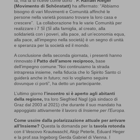
fa, ma la si riceve come dono”.
P. Raffael Rieger
(Movimento di Schönstatt)
ha affermato: “Abbiamo
bisogno di vari Movimenti e Comunità affinché le
persone nella varietà possano trovare la loro casa e
crescere”. La collaborazione fra le varie Comunità per
realizzare i 7 SÌ (SÌ alla famiglia, al creato, alla
solidarietà con i poveri, alla pace, ad un’economia equa,
alla pace, all’impegno nella società) è un segno di unità
e speranza per la società ed il mondo.
A conclusione della seconda giornata, i presenti hanno
rinnovato il
Patto dell’amore reciproco,
base
dell’impegno comune.“Noi continuiamo la strada
intrapresa insieme, nella fiducia che lo Spirito Santo ci
guiderà anche in futuro; noi lo vogliamo seguire
dovunque ci porti”, ha detto un partecipante.
L’ultimo giorno
l’incontro si è aperto agli abitanti
della regione,
tra loro Siegfried Nagl (già sindaco di
Graz dal 2003 al 2021) che durante il suo mandato ha
appoggiato attivamente il lavoro di
Insieme per l’Europa.
Come uscire dalla polarizzazione attuale per arrivare
all’Insieme?
Questa la domanda per la
tavola rotonda
con il Vescovo Krautwaschl, Alojz Peterle, Eduard Heger
e la prof.ssa Ingeborg Gerda Gabriel di Vienna. I