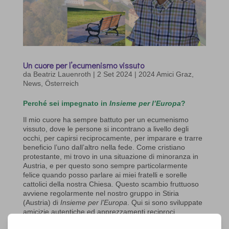
Un cuore per l’ecumenismo vissuto
da
Beatriz Lauenroth
|
2 Set 2024
|
2024 Amici Graz
,
News
,
Österreich
Perché sei impegnato in
Insieme per l’Europa
?
Il mio cuore ha sempre battuto per un ecumenismo
vissuto, dove le persone si incontrano a livello degli
occhi, per capirsi reciprocamente, per imparare e trarre
beneficio l’uno dall’altro nella fede. Come cristiano
protestante, mi trovo in una situazione di minoranza in
Austria, e per questo sono sempre particolarmente
felice quando posso parlare ai miei fratelli e sorelle
cattolici della nostra Chiesa. Questo scambio fruttuoso
avviene regolarmente nel nostro gruppo in Stiria
(Austria) di
Insieme per l’Europa
. Qui si sono sviluppate
amicizie autentiche ed apprezzamenti reciproci.
Ti senti europeo nel cuore?