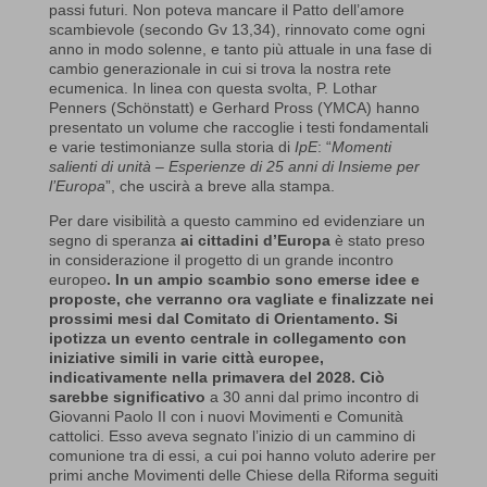
passi futuri. Non poteva mancare il Patto dell’amore
scambievole (secondo Gv 13,34), rinnovato come ogni
anno in modo solenne, e tanto più attuale in una fase di
cambio generazionale in cui si trova la nostra rete
ecumenica. In linea con questa svolta, P. Lothar
Penners (Schönstatt) e Gerhard Pross (YMCA) hanno
presentato un volume che raccoglie i testi fondamentali
e varie testimonianze sulla storia di
IpE
: “
Momenti
salienti di unità – Esperienze di 25 anni di Insieme per
l’Europa
”, che uscirà a breve alla stampa.
Per dare visibilità a questo cammino ed evidenziare un
segno di speranza
ai cittadini d’Europa
è stato preso
in considerazione il progetto di un grande incontro
europeo
. In un ampio scambio sono emerse idee e
proposte, che verranno ora vagliate e finalizzate nei
prossimi mesi dal Comitato di Orientamento. Si
ipotizza un evento centrale in collegamento con
iniziative simili in varie città europee,
indicativamente nella primavera del 2028. Ciò
sarebbe significativo
a 30 anni dal primo incontro di
Giovanni Paolo II con i nuovi Movimenti e Comunità
cattolici. Esso aveva segnato l’inizio di un cammino di
comunione tra di essi, a cui poi hanno voluto aderire per
primi anche Movimenti delle Chiese della Riforma seguiti