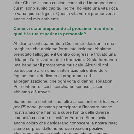
altre Chiese ci sono cristiani convinti ed impegnati con
cui mi sono subito capita. Inoltre, ho visto una vita ricca
e varia, piena di gioia. Questa vita vorrei promuoverla
anche nel mio ambiente.
Come vi state preparando al prossimo incontro e
qual è la tua esperienza personale?
Affidiamo continuamente a Dio i nostri desideri in una
preghiera che abbiamo formulato insieme. Abbiamo
prenotato l’alloggio e il Centro congressi e trovato una
ditta per l’attrezzatura delle traduzioni. Si sta formando
una band per il programma musicale. Alcuni di noi
partecipano alle riunioni internazionali online delle
équipe che si dedicano al programma ed
all’organizzazione, che ogni volta ci danno ispirazioni.
Per contenere i costi, cerchiamo sponsor; alcuni li
abbiamo già trovati.
Siamo molto contenti che, oltre ai sostenitori di
Insieme
per l’Europa,
possano partecipare all’incontro anche i
nostri amici che hanno a cuore l’unità delle diverse
comunità cristiane e l’unità in Europa. Sono invitati
anche coloro che desiderano conoscere la nostra rete;
siamo sorpresi dalle numerose reazioni positive.
Mostrano interesse anche persone che occupano