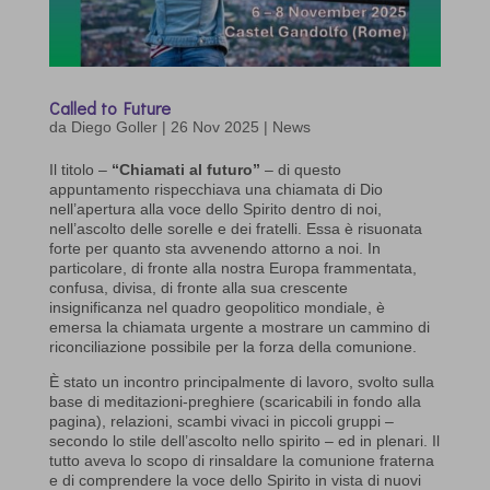
Called to Future
da
Diego Goller
|
26 Nov 2025
|
News
Il titolo –
“Chiamati al futuro”
– di questo
appuntamento rispecchiava una chiamata di Dio
nell’apertura alla voce dello Spirito dentro di noi,
nell’ascolto delle sorelle e dei fratelli. Essa è risuonata
forte per quanto sta avvenendo attorno a noi. In
particolare, di fronte alla nostra Europa frammentata,
confusa, divisa, di fronte alla sua crescente
insignificanza nel quadro geopolitico mondiale, è
emersa la chiamata urgente a mostrare un cammino di
riconciliazione possibile per la forza della comunione.
È stato un incontro principalmente di lavoro, svolto sulla
base di meditazioni-preghiere (scaricabili in fondo alla
pagina), relazioni, scambi vivaci in piccoli gruppi –
secondo lo stile dell’ascolto nello spirito – ed in plenari. Il
tutto aveva lo scopo di rinsaldare la comunione fraterna
e di comprendere la voce dello Spirito in vista di nuovi