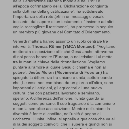
della Federazione luterana mondiale nel 1999 e
all’epoca cofirmatario della “Dichiarazione congiunta
sulla dottrina della giustificazione”, ha sottolineato
l’importanza della rete
IpE
in un messaggio vocale
toccante, dal sapore di un testamento. “Insieme ad altri
voglio raccogliere il testimone”, ha promesso in seguito
un membro più giovane del Comitato d’Orientamento.
Venerdì mattina hanno assunto un ruolo centrale tre
interventi.
Thomas Römer
(YMCA Monaco): “
Vogliamo
metterci a disposizione affinché Gesù anche attraverso
di noi possa benedire l’Europa, a noi cristiani Lui mette
tra le mani la chiave della riconciliazione. Vogliamo
puntare all’amore al quale Gesù ci chiama e non al
potere”.
Jesùs Moran (Movimento di Focolari)
ha
spiegato la differenza tra unione e unità, sottolineando
che „Le cose non cambiano da un giorno all’altro, sono
importanti gli artigiani, gli agricoltori di una nuova
cultura, che con pazienza lavorano e seminano,
sperano. A differenza dell’unione, l’unità guarda ai
soggetti come persone. Il suo traguardo è la comunione
e non la semplice associazione. Mentre nell’unione la
diversità è fonte di conflitto, nell’unità è pegno di
ricchezza. L’unità, infine, si appella a qualcosa che va al
di là dei soggetti coinvolti, che li supera e quindi non si