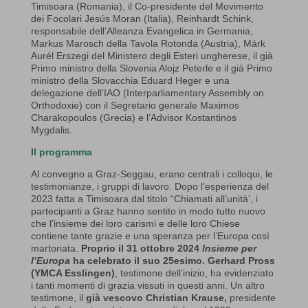
Timisoara (Romania), il Co-presidente del Movimento
dei Focolari Jesús Moran (Italia), Reinhardt Schink,
responsabile dell’Alleanza Evangelica in Germania,
Markus Marosch della Tavola Rotonda (Austria), Márk
Aurél Erszegi del Ministero degli Esteri ungherese, il già
Primo ministro della Slovenia Alojz Peterle e il già Primo
ministro della Slovacchia Eduard Heger e una
delegazione dell’IAO (Interparliamentary Assembly on
Orthodoxie) con il Segretario generale Maximos
Charakopoulos (Grecia) e l’Advisor Kostantinos
Mygdalis.
Il programma
Al convegno a Graz-Seggau, erano centrali i colloqui, le
testimonianze, i gruppi di lavoro. Dopo l’esperienza del
2023 fatta a Timisoara dal titolo “Chiamati all’unità’, i
partecipanti a Graz hanno sentito in modo tutto nuovo
che l’insieme dei loro carismi e delle loro Chiese
contiene tante grazie e una speranza per l’Europa così
martoriata.
Proprio il 31 ottobre 2024
Insieme per
l’Europa
ha celebrato il suo 25esimo.
Gerhard Pross
(YMCA Esslingen)
, testimone dell’inizio, ha evidenziato
i tanti momenti di grazia vissuti in questi anni. Un altro
testimone, il
già vescovo
Christian Krause,
presidente