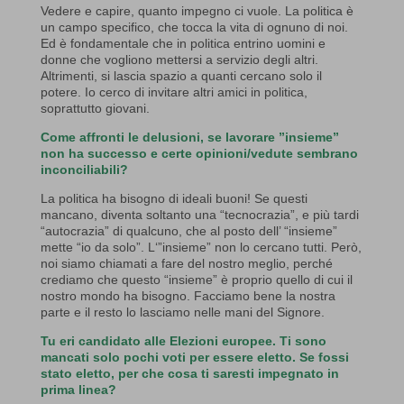
Vedere e capire, quanto impegno ci vuole. La politica è
un campo specifico, che tocca la vita di ognuno di noi.
Ed è fondamentale che in politica entrino uomini e
donne che vogliono mettersi a servizio degli altri.
Altrimenti, si lascia spazio a quanti cercano solo il
potere. Io cerco di invitare altri amici in politica,
soprattutto giovani.
Come affronti le delusioni, se lavorare ”insieme”
non ha successo e certe opinioni/vedute sembrano
inconciliabili?
La politica ha bisogno di ideali buoni! Se questi
mancano, diventa soltanto una “tecnocrazia”, e più tardi
“autocrazia” di qualcuno, che al posto dell’ “insieme”
mette “io da solo”. L‘”insieme” non lo cercano tutti. Però,
noi siamo chiamati a fare del nostro meglio, perché
crediamo che questo “insieme” è proprio quello di cui il
nostro mondo ha bisogno. Facciamo bene la nostra
parte e il resto lo lasciamo nelle mani del Signore.
Tu eri candidato alle Elezioni europee. Ti sono
mancati solo pochi voti per essere eletto. Se fossi
stato eletto, per che cosa ti saresti impegnato in
prima linea?