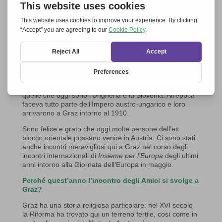
Certamente! Sono nato a Graz nel 1965, a circa 50
chilometri dall’allora Jugoslavia a sud e dall’Ungheria ad
est. In altre parole, non era lontano da noi il punto in cui
la “Cortina di ferro” separava l’Occidente dall’Oriente.
Per me, da bambino e anche da giovane adulto, il
mondo al di là di essa era estraneo e lontano, anche se
oggi è possibile raggiungerlo in 45 minuti di auto o di
treno! Eppure, ho sempre avuto un legame con l’Europa
dell’Est, perché i miei nonni materni provenivano da
quelle che oggi sono l’Ungheria e la Slovenia. All’epoca
faceva tutto parte dell’Impero austro-ungarico e loro
arrivarono a Graz intorno al 1910.
Sono felice e grato che oggi molte persone dell’ex
blocco orientale possano venire in Austria. Ci sono stati
anche incontri meravigliosi qui a Graz nel corso degli
incontri internazionali di
Insieme per l’Europa
degli ultimi
anni intorno alla Giornata dell’Europa in maggio.
Perché quest’anno l’incontro degli Amici si svolge a
Graz?
Graz ha una storia religiosa particolare: nel XVI secolo
la Riforma ha trovato qui un terreno fertile, così come in